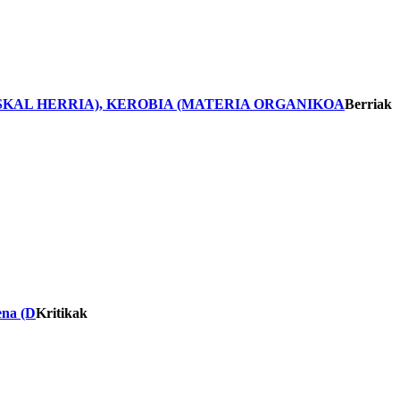
USKAL HERRIA), KEROBIA (MATERIA ORGANIKOA
Berriak
na (D
Kritikak