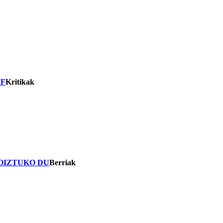
RF
Kritikak
OIZTUKO DU
Berriak