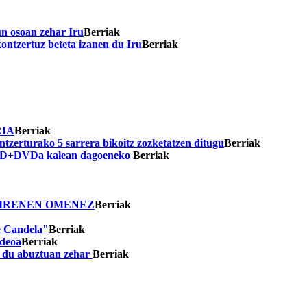
un osoan zehar Iru
Berriak
kontzertuz beteta izanen du Iru
Berriak
RIA
Berriak
tzerturako 5 sarrera bikoitz zozketatzen ditugu
Berriak
en CD+DVDa kalean dagoeneko
Berriak
DIRENEN OMENEZ
Berriak
le Candela"
Berriak
ideoa
Berriak
o du abuztuan zehar
Berriak