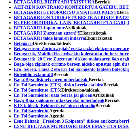
BETAGARRI, BIZITZARI TXISTUKA
Berriak
AHT-REN KONTRAKO KONTZERTUA GATIBU, BETA
BETAGARRI EUROPARI SU EMATEKO PREST!
Berri
BETAGARRI ON TOUR (ETA BESTE ALBISTE BATZ
RUPER ORDORIKA, LAIN, BETAGARRI ETA GAR
BETAGARRI Japan tour
Artikuluak
BETAGARRI Zuzenean zuzen!!!
Elkarrizketak
BETAGARRI talde lanaren indarra
Elkarrizketak
Betagarri
Direktorioa/taldeak
Betagarriren 'Zorion argiak' euskarazko ekoizpen onenare
Betagarrik, Maldito Records-ekin kaleratuko du bere hurr
Betagarrik '20 Urte Zuzenean' diskoa maiatzaren 6an argi
Baga-biga zigiluak erritmo beroen aldeko apustua egin du
Ero, Seiren, Linea 2 eta En Tol Sarmiento taldeen bideokli
Bideoklip eztanda!!!
Berriak
Baga-Biga diskoetxearen nobedadeak
Berriak
En Tol Sarmiento (ETS), disko berria eta bira
Berriak
En Tol Sarmiento (ETS)
Direktorioa/taldeak
En Tol Sarmiento: uzta berria jai giroan
Artikuluak
Baga-Biga zigiluaren udazkeneko nobedadeak
Berriak
ETS taldeak 'Beldurrik ez' birari ekin dio
Berriak
En Tol Sarmiento
Agenda
En Tol Sarmiento
Agenda
Esne Beltzak "Freedom 3 Kolpetan" diskoa aurkeztu berr
ESNE BELTZAK MUNDUARI BIRA EMAN ETA DIS