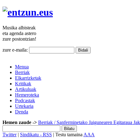
Musika
albisteak
eta agenda
astero
zure
postontzian!
zure e-maila:
Menua
Berriak
Elkarrizketak
Kritikak
Artikuluak
Hemeroteka
Podcastak
Urtekaria
Denda
Hemen zaude ->
Berriak
/ Sanferminetako Jaigunearen Egitaraua Jak
Twitter
|
Sindikatu - RSS
| Testu tamaina
A
A
A