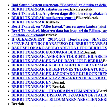
Bad Sound System zuzenean, "Babylon" geldituko ez dela
BERRI TXARRAK askatasun osoz
Elkarrizketak
Berri Txarrak Los Angelesen dago disko berria grabatzen:
BERRI TXARRAK musikaren semeak
Elkarrizketak
BERRI TXARRAK
Kritikak
Berri Txarrak-en "Albo-kateak" aurrerapen kantua jaitsi
Berri Txarrak-ek bigarren data bat iragarri du Bilbon, sa
Santana 27 aretoan
Kritikak
II. OLEARSOFEST - 2010/05/01 - Hondarribia - S
STEVE ALBINIK GRABATUKO DU BERRI TXARRAK
BARTZELONAKO APOLO ARETOA LEPO BERRI T
BERRI TXARRAK EUROPARA BERRIZ
Berriak
BERRI TXARRAK, AMERIKA TOUR 2011, HILABE
BERRI TXARRAK-EK BADU BAXU JOLE BERRIA
Be
BERRI TXARRAK-EK BI HILABETEKO BIRA IRAGA
BERRI TXARRAK-EK DEFTONES TELONEATUKO 
BERRI TXARRAK-EK JAPONIAKO FUJI ROCK IRE
BERRI TXARRAK-EK ZAZPIGARREN DISKOA KAL
BERRI TXARRAK-EN
Berriak
BERRI TXARRAK-EN
Berriak
BERRI TXARRAK... ETA ORAIN ALEMANIARA
Berr
BERRI TXARRAK: DISKOA PUTZUAREN BESTAL
BERRI TXARRAKen BILDUMAREN ABESTIEN ZE
Berriak