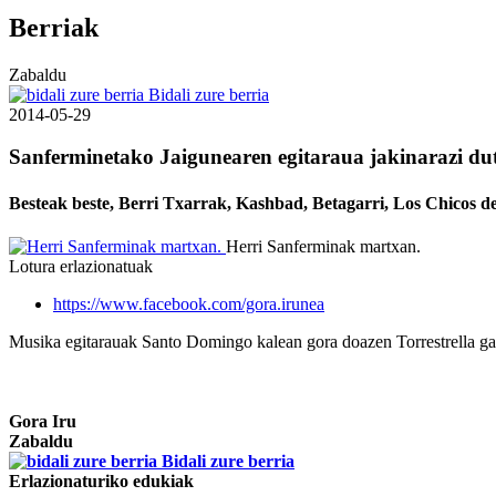
Berriak
Zabaldu
Bidali zure berria
2014-05-29
Sanferminetako Jaigunearen egitaraua jakinarazi du
Besteak beste, Berri Txarrak, Kashbad, Betagarri, Los Chicos del
Herri Sanferminak martxan.
Lotura erlazionatuak
https://www.facebook.com/gora.irunea
Musika egitarauak Santo Domingo kalean gora doazen Torrestrella g
Gora Iru
Zabaldu
Bidali zure berria
Erlazionaturiko edukiak