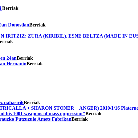
i
Berriak
29an Donostian
Berriak
IRITZIZ: ZURA (KIRIBIL), ESNE BELTZA (MADE IN E
erriak
ren 24an
Berriak
5ean Hernanin
Berriak
ez nahasirik
Berriak
ICALLA + SHARON STONER + ANGER) 2010/1/16 Platerue
 and his 1001 weapons of mass oppression"
Berriak
arauzko Putzuzulo Amets Fabrikan
Berriak