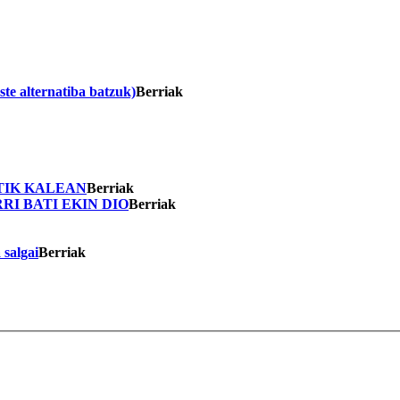
ste alternatiba batzuk)
Berriak
TIK KALEAN
Berriak
I BATI EKIN DIO
Berriak
 salgai
Berriak