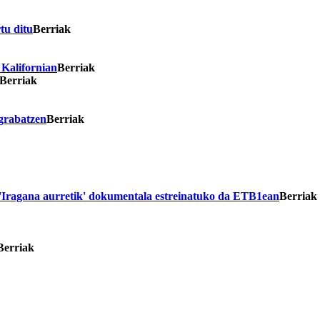
tu ditu
Berriak
 Kalifornian
Berriak
Berriak
grabatzen
Berriak
n 'Iragana aurretik' dokumentala estreinatuko da ETB1ean
Berriak
Berriak