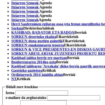
Itziarren Semeak
Agenda
Itziarren Semeak
Agenda
Itziarren Semeak
Agenda
Itziarren Semeak
Agenda
Itziarren Semeak
Agenda
Herri Sanferminen egitarau osoa (eta festan murgiltzeko be
Sorkun
Direktorioa/taldeak
KASHBAD: BADATOR ETA BADOA
Berriak
SORKUN desertuko ekaitza
Elkarrizketak
SORKUN duna guztien gainetik
Elkarrizketak
SORKUN emakumearen tenorea
Elkarrizketak
SORKUN & VICE PRESIDENTES-EN DISKOA GAUR
SORKUN ABESLARIAK ZUZENEKO PROIEKTU BERR
Kashbad taldea berriz ere martxan
Berriak
Bonberenearen 2014ko uzta
Berriak
Kashbad taldearen 'Arrakala' disko berria gaurtik aurrera
Gasteizko gaztetxea
Kritikak
Ordiziarrock 2014 jaialdia abian
Berriak
NX
Kritikak
Bidali zure iruzkina
Izena
e-maila
ez da argitaratuko