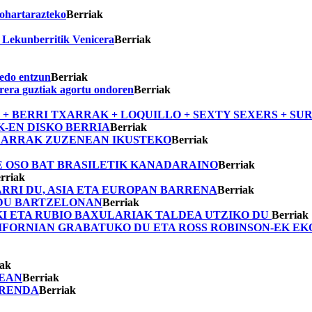
 ohartarazteko
Berriak
 Lekunberritik Venicera
Berriak
 edo entzun
Berriak
rrera guztiak agortu ondoren
Berriak
ENSER + BERRI TXARRAK + LOQUILLO + SEXTY SEXERS + SU
-EN DISKO BERRIA
Berriak
XARRAK ZUZENEAN IKUSTEKO
Berriak
TE OSO BAT BRASILETIK KANADARAINO
Berriak
rriak
RRI DU, ASIA ETA EUROPAN BARRENA
Berriak
DU BARTZELONAN
Berriak
KI ETA RUBIO BAXULARIAK TALDEA UTZIKO DU
Berriak
IFORNIAN GRABATUKO DU ETA ROSS ROBINSON-EK EK
iak
DEAN
Berriak
RRENDA
Berriak