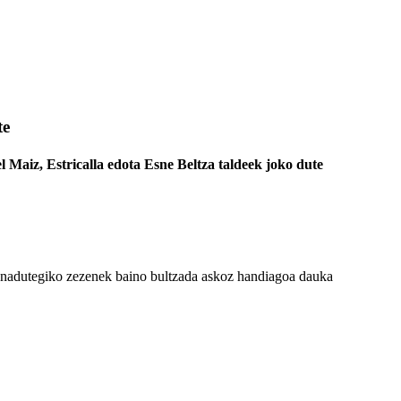
te
 Maiz, Estricalla edota Esne Beltza taldeek joko dute
anadutegiko zezenek baino bultzada askoz handiagoa dauka