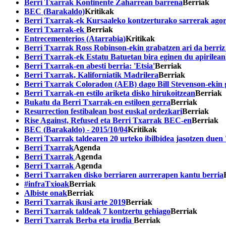
Berri Txarrak Kontinente Zaharrean barrena
Berriak
BEC (Barakaldo)
Kritikak
Berri Txarrak-ek Kursaaleko kontzerturako sarrerak agor
Berri Txarrak-ek
Berriak
Entrecementerios (Atarrabia)
Kritikak
Berri Txarrak Ross Robinson-ekin grabatzen ari da berriz
Berri Txarrak-ek Estatu Batuetan bira eginen du apirilean
Berri Txarrak-en abesti berria: 'Etsia'
Berriak
Berri Txarrak, Kaliforniatik Madrilera
Berriak
Berri Txarrak Coloradon (AEB) dago Bill Stevenson-ekin 
Berri Txarrak-en estilo ariketa disko hirukoitzean
Berriak
Bukatu da Berri Txarrak-en estiloen gerra
Berriak
Resurrection festibalean bost euskal ordezkari
Berriak
Rise Against, Refused eta Berri Txarrak BEC-en
Berriak
BEC (Barakaldo) - 2015/10/04
Kritikak
Berri Txarrak taldearen 20 urteko ibilbidea jasotzen due
Berri Txarrak
Agenda
Berri Txarrak
Agenda
Berri Txarrak
Agenda
Berri Txarraken disko berriaren aurrerapen kantu berria
#infraTxioak
Berriak
Albiste onak
Berriak
Berri Txarrak ikusi arte 2019
Berriak
Berri Txarrak taldeak 7 kontzertu gehiago
Berriak
Berri Txarrak Berba eta irudia
Berriak