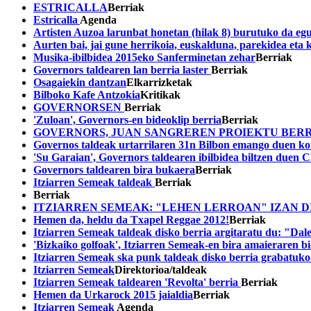
ESTRICALLA
Berriak
Estricalla
Agenda
Artisten Auzoa larunbat honetan (hilak 8) burutuko da eg
Aurten bai, jai gune herrikoia, euskalduna, parekidea eta 
Musika-ibilbidea 2015eko Sanferminetan zehar
Berriak
Governors taldearen lan berria laster
Berriak
Osagaiekin dantzan
Elkarrizketak
Bilboko Kafe Antzokia
Kritikak
GOVERNORSEN
Berriak
'Zuloan', Governors-en bideoklip berria
Berriak
GOVERNORS, JUAN SANGREREN PROIEKTU BER
Governos taldeak urtarrilaren 31n Bilbon emango duen kon
'Su Garaian', Governors taldearen ibilbidea biltzen du
Governors taldearen bira bukaera
Berriak
Itziarren Semeak taldeak
Berriak
Berriak
ITZIARREN SEMEAK: "LEHEN LERROAN" IZAN 
Hemen da, heldu da Txapel Reggae 2012!
Berriak
Itziarren Semeak taldeak disko berria argitaratu du: "Da
'Bizkaiko golfoak', Itziarren Semeak-en bira amaieraren b
Itziarren Semeak ska punk taldeak disko berria grabatuk
Itziarren Semeak
Direktorioa/taldeak
Itziarren Semeak taldearen 'Revolta' berria
Berriak
Hemen da Urkarock 2015 jaialdia
Berriak
Itziarren Semeak
Agenda