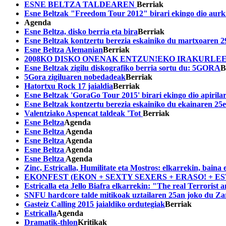
ESNE BELTZA TALDEAREN
Berriak
Esne Beltzak "Freedom Tour 2012" birari ekingo dio aurk
Agenda
Esne Beltza, disko berria eta bira
Berriak
Esne Beltzak kontzertu berezia eskainiko du martxoaren 
Esne Beltza Alemanian
Berriak
2008KO DISKO ONENAK ENTZUN!EKO IRAKURLEEN 
Esne Beltzak zigilu diskografiko berria sortu du: 5GORA
B
5Gora zigiluaren nobedadeak
Berriak
Hatortxu Rock 17 jaialdia
Berriak
Esne Beltzak 'GoraGo Tour 2015' birari ekingo dio apirila
Esne Beltzak kontzertu berezia eskainiko du ekainaren 2
Valentziako Aspencat taldeak 'Tot
Berriak
Esne Beltza
Agenda
Esne Beltza
Agenda
Esne Beltza
Agenda
Esne Beltza
Agenda
Esne Beltza
Agenda
Zinc, Estricalla, Humilitate eta Mostros: elkarrekin, baina 
EKONFEST (EKON + SEXTY SEXERS + ERASO! + ESTR
Estricalla eta Jello Biafra elkarrekin: "The real Terrorist
SNFU hardcore talde mitikoak uztailaren 25an joko du Z
Gasteiz Calling 2015 jaialdiko ordutegiak
Berriak
Estricalla
Agenda
Dramatik-thlon
Kritikak