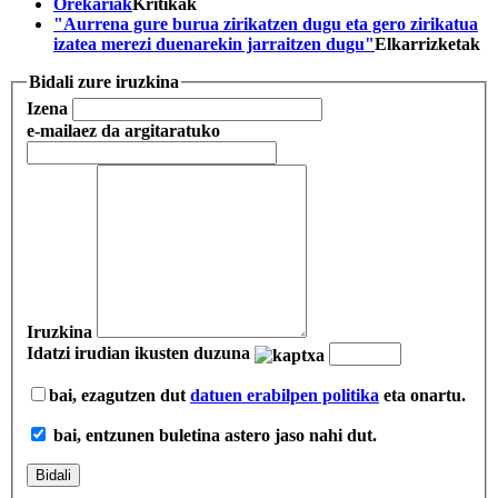
Orekariak
Kritikak
"Aurrena gure burua zirikatzen dugu eta gero zirikatua
izatea merezi duenarekin jarraitzen dugu"
Elkarrizketak
Bidali zure iruzkina
Izena
e-maila
ez da argitaratuko
Iruzkina
Idatzi irudian ikusten duzuna
bai, ezagutzen dut
datuen erabilpen politika
eta onartu.
bai, entzunen buletina astero jaso nahi dut.