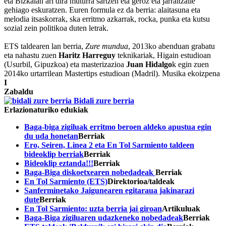
eta Bizkaian ari dira muturra sartzen eta geroz eta jarraitzaile
gehiago eskuratzen. Euren formula ez da berria: alaitasuna eta
melodia itsaskorrak, ska erritmo azkarrak, rocka, punka eta kutsu
sozial zein politikoa duten letrak.
ETS taldearen lan berria,
Zure mundua
, 2013ko abenduan grabatu
eta nahastu zuen
Haritz Harreguy
teknikariak, Higain estudioan
(Usurbil, Gipuzkoa) eta masterizazioa
Juan Hidalgo
k egin zuen
2014ko urtarrilean Mastertips estudioan (Madril). Musika ekoizpena
I
Zabaldu
Bidali zure berria
Erlazionaturiko edukiak
Baga-biga zigiluak erritmo beroen aldeko apustua egin
du uda honetan
Berriak
Ero, Seiren, Linea 2 eta En Tol Sarmiento taldeen
bideoklip berriak
Berriak
Bideoklip eztanda!!!
Berriak
Baga-Biga diskoetxearen nobedadeak
Berriak
En Tol Sarmiento (ETS)
Direktorioa/taldeak
Sanferminetako Jaigunearen egitaraua jakinarazi
dute
Berriak
En Tol Sarmiento: uzta berria jai giroan
Artikuluak
Baga-Biga zigiluaren udazkeneko nobedadeak
Berriak