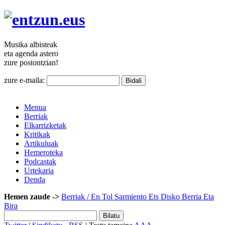
Musika
albisteak
eta agenda
astero
zure
postontzian!
zure e-maila:
Menua
Berriak
Elkarrizketak
Kritikak
Artikuluak
Hemeroteka
Podcastak
Urtekaria
Denda
Hemen zaude ->
Berriak
/ En Tol Sarmiento Ets Disko Berria Eta
Bira