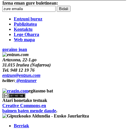
Izena eman gure buletinean:
Entzuni buruz
Publizitatea
Kontaktu
Lege Oharra
Web mapa
goraino joan
Artaxona, 22-1.go
31.015
Iruñea
(
Nafarroa
)
Tel.
948 12 19 76
entzun@entzun.com
twitter:
@entzuner
egitasmo bat
Atari honetako testuak
Creative Commons-en
baimen baten mende daude
.
Berriak