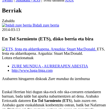
Twitter
|
Sindikatu - RSS
| Testu tamaina
A
A
A
Berriak
Zabaldu
Bidali zure berria
2014-03-13
En Tol Sarmiento (ETS), disko berria eta bira
ETS,
festa eta aldarrikapena. Argazkia: Stuart MacDonald.
Lotura erlazionatuak
ZURE MUNDUA - AURRERAPEN ABESTIA
http://www.baga-biga.com
Arabarren hirugarren diskoak
Zure mundua
du izenburua
Euskal Herrian bizi dugun ska-rock edo ska-corearen eztandaren
barruan, bada talde bat apurka nabarmentzen ari dena. Arabako
Errioxatik datorren
En Tol Sarmiento
(
ETS
), hain zuzen ere.
Arabako gazte euskaldunak konbentzitu ostean, batik bat Nafarroan