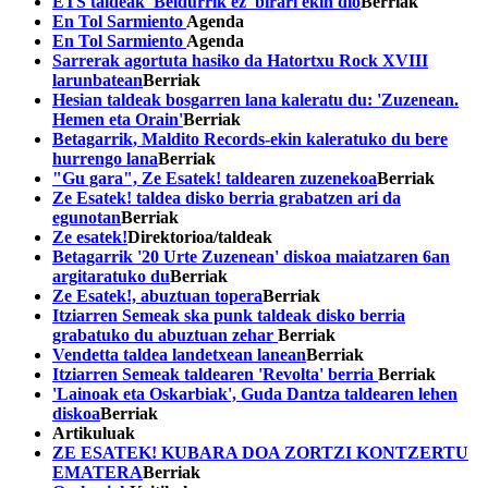
ETS taldeak 'Beldurrik ez' birari ekin dio
Berriak
En Tol Sarmiento
Agenda
En Tol Sarmiento
Agenda
Sarrerak agortuta hasiko da Hatortxu Rock XVIII
larunbatean
Berriak
Hesian taldeak bosgarren lana kaleratu du: 'Zuzenean.
Hemen eta Orain'
Berriak
Betagarrik, Maldito Records-ekin kaleratuko du bere
hurrengo lana
Berriak
"Gu gara", Ze Esatek! taldearen zuzenekoa
Berriak
Ze Esatek! taldea disko berria grabatzen ari da
egunotan
Berriak
Ze esatek!
Direktorioa/taldeak
Betagarrik '20 Urte Zuzenean' diskoa maiatzaren 6an
argitaratuko du
Berriak
Ze Esatek!, abuztuan topera
Berriak
Itziarren Semeak ska punk taldeak disko berria
grabatuko du abuztuan zehar
Berriak
Vendetta taldea landetxean lanean
Berriak
Itziarren Semeak taldearen 'Revolta' berria
Berriak
'Lainoak eta Oskarbiak', Guda Dantza taldearen lehen
diskoa
Berriak
Artikuluak
ZE ESATEK! KUBARA DOA ZORTZI KONTZERTU
EMATERA
Berriak