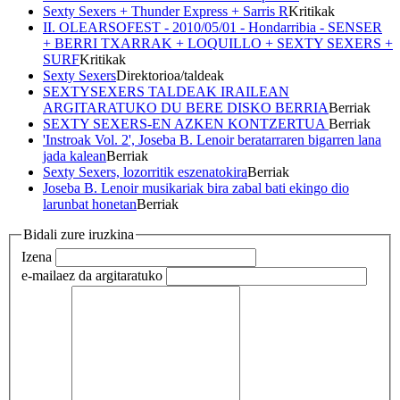
Sexty Sexers + Thunder Express + Sarris R
Kritikak
II. OLEARSOFEST - 2010/05/01 - Hondarribia - SENSER
+ BERRI TXARRAK + LOQUILLO + SEXTY SEXERS +
SURF
Kritikak
Sexty Sexers
Direktorioa/taldeak
SEXTYSEXERS TALDEAK IRAILEAN
ARGITARATUKO DU BERE DISKO BERRIA
Berriak
SEXTY SEXERS-EN AZKEN KONTZERTUA
Berriak
'Instroak Vol. 2', Joseba B. Lenoir beratarraren bigarren lana
jada kalean
Berriak
Sexty Sexers, lozorritik eszenatokira
Berriak
Joseba B. Lenoir musikariak bira zabal bati ekingo dio
larunbat honetan
Berriak
Bidali zure iruzkina
Izena
e-maila
ez da argitaratuko