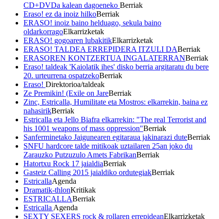
CD+DVDa kalean dagoeneko
Berriak
Eraso! ez da inoiz hilko
Berriak
ERASO! inoiz baino helduago, sekula baino
oldarkorrago
Elkarrizketak
ERASO! gogoaren lubakitik
Elkarrizketak
ERASO! TALDEA ERREPIDERA ITZULI DA
Berriak
ERASOREN KONTZERTUA INGALATERRAN
Berriak
Eraso! taldeak 'Kaiolatik ihes' disko berria argitaratu du bere
20. urteurrena ospatzeko
Berriak
Eraso!
Direktorioa/taldeak
Ze Premikin! (Exile on Jare
Berriak
Zinc, Estricalla, Humilitate eta Mostros: elkarrekin, baina ez
nahasirik
Berriak
Estricalla eta Jello Biafra elkarrekin: "The real Terrorist and
his 1001 weapons of mass oppression"
Berriak
Sanferminetako Jaigunearen egitaraua jakinarazi dute
Berriak
SNFU hardcore talde mitikoak uztailaren 25an joko du
Zarauzko Putzuzulo Amets Fabrikan
Berriak
Hatortxu Rock 17 jaialdia
Berriak
Gasteiz Calling 2015 jaialdiko ordutegiak
Berriak
Estricalla
Agenda
Dramatik-thlon
Kritikak
ESTRICALLA
Berriak
Estricalla
Agenda
SEXTY SEXERS rock & rollaren errepidean
Elkarrizketak