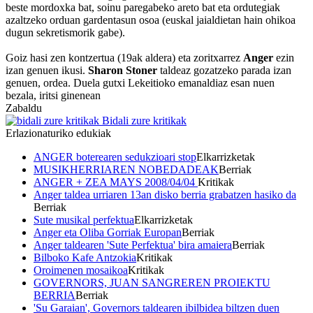
beste mordoxka bat, soinu paregabeko areto bat eta ordutegiak
azaltzeko orduan gardentasun osoa (euskal jaialdietan hain ohikoa
dugun sekretismorik gabe).
Goiz hasi zen kontzertua (19ak aldera) eta zoritxarrez
Anger
ezin
izan genuen ikusi.
Sharon Stoner
taldeaz gozatzeko parada izan
genuen, ordea. Duela gutxi Lekeitioko emanaldiaz esan nuen
bezala, iritsi ginenean
Zabaldu
Bidali zure kritikak
Erlazionaturiko edukiak
ANGER boterearen sedukzioari stop
Elkarrizketak
MUSIKHERRIAREN NOBEDADEAK
Berriak
ANGER + ZEA MAYS 2008/04/04
Kritikak
Anger taldea urriaren 13an disko berria grabatzen hasiko da
Berriak
Sute musikal perfektua
Elkarrizketak
Anger eta Oliba Gorriak Europan
Berriak
Anger taldearen 'Sute Perfektua' bira amaiera
Berriak
Bilboko Kafe Antzokia
Kritikak
Oroimenen mosaikoa
Kritikak
GOVERNORS, JUAN SANGREREN PROIEKTU
BERRIA
Berriak
'Su Garaian', Governors taldearen ibilbidea biltzen duen