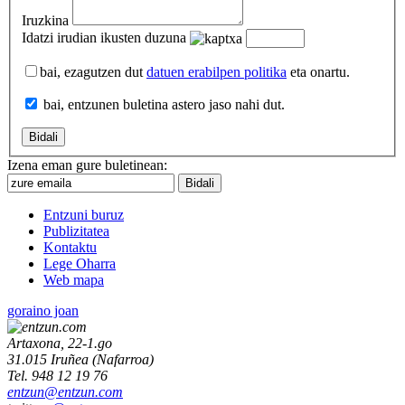
Iruzkina
Idatzi irudian ikusten duzuna
bai, ezagutzen dut
datuen erabilpen politika
eta onartu.
bai, entzunen buletina astero jaso nahi dut.
Izena eman gure buletinean:
Entzuni buruz
Publizitatea
Kontaktu
Lege Oharra
Web mapa
goraino joan
Artaxona, 22-1.go
31.015
Iruñea
(
Nafarroa
)
Tel.
948 12 19 76
entzun@entzun.com