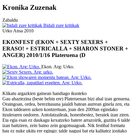
Kronika Zuzenak
Zabaldu
Bidali zure kritikak
Urko Ansa
2010
EKONFEST (EKON + SEXTY SEXERS +
ERASO! + ESTRICALLA + SHARON STONER +
ANGER) 2010/1/16 Plateruena (D
Ekon. Arg: Urko.
Klikatu argazkien gainean handiago ikusteko
Gau ahaztezina (beste behin ere) Plateruenan bizi ahal izan genuena.
Oraingoan, ordea, berezitasuna jaialdi batean aurrean ginela zen, eta
Ekon taldearen azken kontzertuan, joan den 2009an egindako
itzuleraren ondoren. Antolatzaileak, honenbestez, beraiek izan ziren.
Eta egia esan ez daukagu kexatzeko batere arrazoirik, guztira 6 talde
izan baitziren, zein baino zein gogotsuagoak. Nik festibal formatu
hau ez nuke ukitu ere egingo: talde nagusi bat eta kalitatez jositako