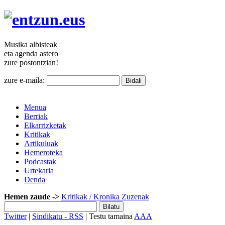
Musika
albisteak
eta agenda
astero
zure
postontzian!
zure e-maila:
Menua
Berriak
Elkarrizketak
Kritikak
Artikuluak
Hemeroteka
Podcastak
Urtekaria
Denda
Hemen zaude ->
Kritikak
/ Kronika Zuzenak
Twitter
|
Sindikatu - RSS
| Testu tamaina
A
A
A