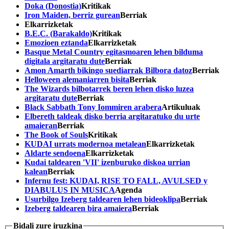
Doka (Donostia)
Kritikak
Iron Maiden, berriz gurean
Berriak
Elkarrizketak
B.E.C. (Barakaldo)
Kritikak
Emozioen eztanda
Elkarrizketak
Basque Metal Country egitasmoaren lehen bilduma
digitala argitaratu dute
Berriak
Amon Amarth bikingo suediarrak Bilbora datoz
Berriak
Helloween alemaniarren bisita
Berriak
The Wizards bilbotarrek beren lehen disko luzea
argitaratu dute
Berriak
Black Sabbath Tony Iommiren arabera
Artikuluak
Elbereth taldeak disko berria argitaratuko du urte
amaieran
Berriak
The Book of Souls
Kritikak
KUDAI urrats modernoa metalean
Elkarrizketak
Aldarte sendoena
Elkarrizketak
Kudai taldearen 'VII' izenburuko diskoa urrian
kalean
Berriak
Infernu fest: KUDAI, RISE TO FALL, AVULSED y
DIABULUS IN MUSICA
Agenda
Usurbilgo Izeberg taldearen lehen bideoklipa
Berriak
Izeberg taldearen bira amaiera
Berriak
Bidali zure iruzkina