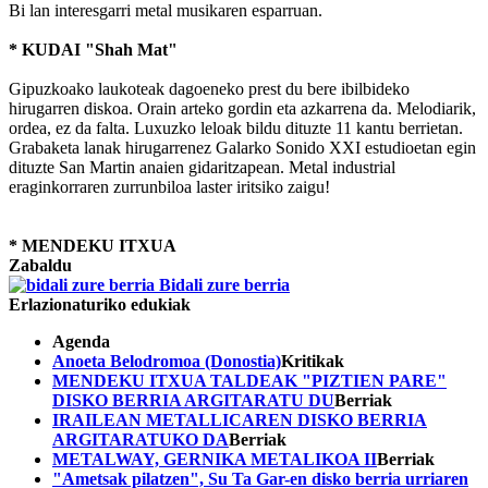
Bi lan interesgarri metal musikaren esparruan.
* KUDAI "Shah Mat"
Gipuzkoako laukoteak dagoeneko prest du bere ibilbideko
hirugarren diskoa. Orain arteko gordin eta azkarrena da. Melodiarik,
ordea, ez da falta. Luxuzko leloak bildu dituzte 11 kantu berrietan.
Grabaketa lanak hirugarrenez Galarko Sonido XXI estudioetan egin
dituzte San Martin anaien gidaritzapean. Metal industrial
eraginkorraren zurrunbiloa laster iritsiko zaigu!
* MENDEKU ITXUA
Zabaldu
Bidali zure berria
Erlazionaturiko edukiak
Agenda
Anoeta Belodromoa (Donostia)
Kritikak
MENDEKU ITXUA TALDEAK "PIZTIEN PARE"
DISKO BERRIA ARGITARATU DU
Berriak
IRAILEAN METALLICAREN DISKO BERRIA
ARGITARATUKO DA
Berriak
METALWAY, GERNIKA METALIKOA II
Berriak
"Ametsak pilatzen", Su Ta Gar-en disko berria urriaren