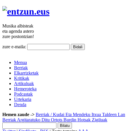
Musika
albisteak
eta agenda
astero
zure
postontzian!
zure e-maila:
Menua
Berriak
Elkarrizketak
Kritikak
Artikuluak
Hemeroteka
Podcastak
Urtekaria
Denda
Hemen zaude ->
Berriak
/ Kudai Eta Mendeku Itxua Taldeen Lan
Berriak Argitaratuko Ditu Ortots Burdin Hotsak Zigiluak