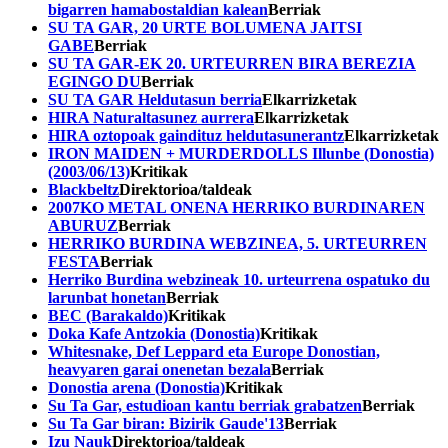
bigarren hamabostaldian kalean
Berriak
SU TA GAR, 20 URTE BOLUMENA JAITSI
GABE
Berriak
SU TA GAR-EK 20. URTEURREN BIRA BEREZIA
EGINGO DU
Berriak
SU TA GAR Heldutasun berria
Elkarrizketak
HIRA Naturaltasunez aurrera
Elkarrizketak
HIRA oztopoak gaindituz heldutasunerantz
Elkarrizketak
IRON MAIDEN + MURDERDOLLS Illunbe (Donostia)
(2003/06/13)
Kritikak
Blackbeltz
Direktorioa/taldeak
2007KO METAL ONENA HERRIKO BURDINAREN
ABURUZ
Berriak
HERRIKO BURDINA WEBZINEA, 5. URTEURREN
FESTA
Berriak
Herriko Burdina webzineak 10. urteurrena ospatuko du
larunbat honetan
Berriak
BEC (Barakaldo)
Kritikak
Doka Kafe Antzokia (Donostia)
Kritikak
Whitesnake, Def Leppard eta Europe Donostian,
heavyaren garai onenetan bezala
Berriak
Donostia arena (Donostia)
Kritikak
Su Ta Gar, estudioan kantu berriak grabatzen
Berriak
Su Ta Gar biran: Bizirik Gaude'13
Berriak
Izu Nauk
Direktorioa/taldeak