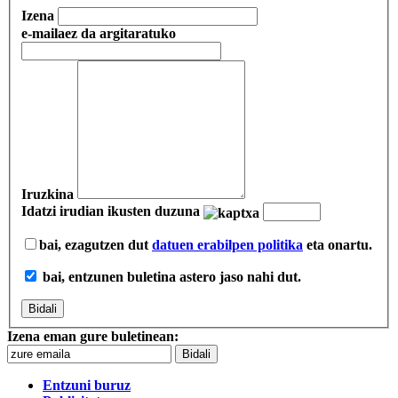
Izena
e-maila
ez da argitaratuko
Iruzkina
Idatzi irudian ikusten duzuna
bai, ezagutzen dut
datuen erabilpen politika
eta onartu.
bai, entzunen buletina astero jaso nahi dut.
Izena eman gure buletinean:
Entzuni buruz