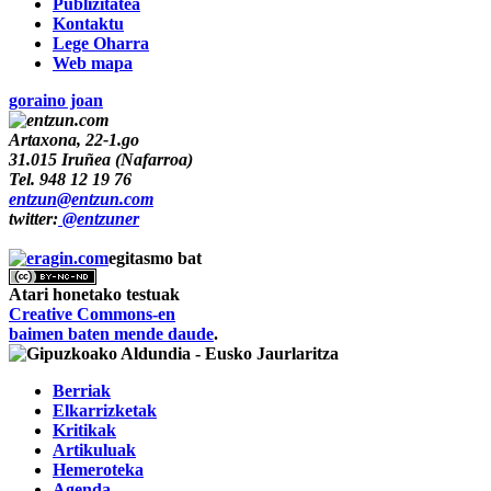
Publizitatea
Kontaktu
Lege Oharra
Web mapa
goraino joan
Artaxona, 22-1.go
31.015
Iruñea
(
Nafarroa
)
Tel.
948 12 19 76
entzun@entzun.com
twitter:
@entzuner
egitasmo bat
Atari honetako testuak
Creative Commons-en
baimen baten mende daude
.
Berriak
Elkarrizketak
Kritikak
Artikuluak
Hemeroteka
Agenda