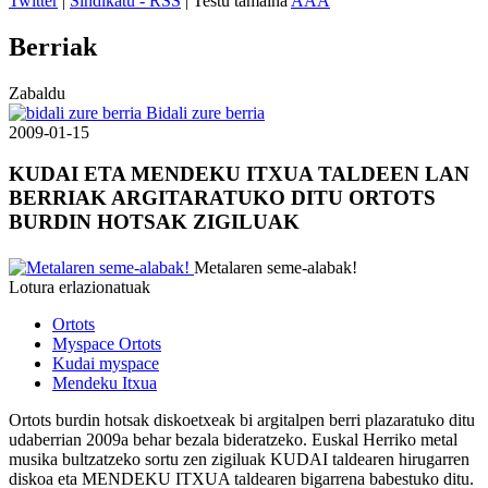
Twitter
|
Sindikatu - RSS
| Testu tamaina
A
A
A
Berriak
Zabaldu
Bidali zure berria
2009-01-15
KUDAI ETA MENDEKU ITXUA TALDEEN LAN
BERRIAK ARGITARATUKO DITU ORTOTS
BURDIN HOTSAK ZIGILUAK
Metalaren seme-alabak!
Lotura erlazionatuak
Ortots
Myspace Ortots
Kudai myspace
Mendeku Itxua
Ortots burdin hotsak diskoetxeak bi argitalpen berri plazaratuko ditu
udaberrian 2009a behar bezala bideratzeko. Euskal Herriko metal
musika bultzatzeko sortu zen zigiluak KUDAI taldearen hirugarren
diskoa eta MENDEKU ITXUA taldearen bigarrena babestuko ditu.