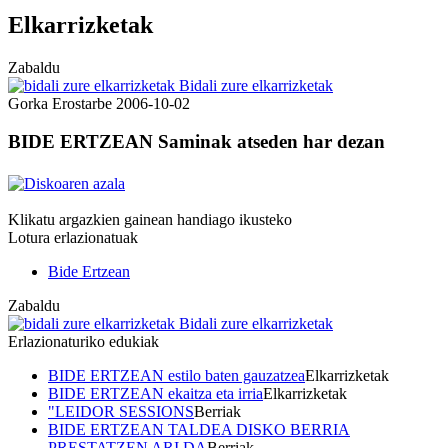
Elkarrizketak
Zabaldu
Bidali zure elkarrizketak
Gorka Erostarbe
2006-10-02
BIDE ERTZEAN Saminak atseden har dezan
Klikatu argazkien gainean handiago ikusteko
Lotura erlazionatuak
Bide Ertzean
Zabaldu
Bidali zure elkarrizketak
Erlazionaturiko edukiak
BIDE ERTZEAN estilo baten gauzatzea
Elkarrizketak
BIDE ERTZEAN ekaitza eta irria
Elkarrizketak
"LEIDOR SESSIONS
Berriak
BIDE ERTZEAN TALDEA DISKO BERRIA
PRESTATZEN ARI DA
Berriak