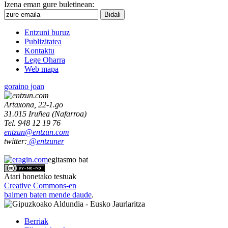
Izena eman gure buletinean:
Entzuni buruz
Publizitatea
Kontaktu
Lege Oharra
Web mapa
goraino joan
Artaxona, 22-1.go
31.015
Iruñea
(
Nafarroa
)
Tel.
948 12 19 76
entzun@entzun.com
twitter:
@entzuner
egitasmo bat
Atari honetako testuak
Creative Commons-en
baimen baten mende daude
.
Berriak