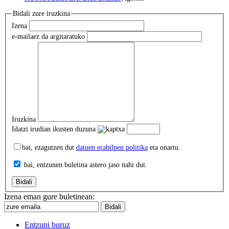
Bidali zure iruzkina
Izena
e-maila
ez da argitaratuko
Iruzkina
Idatzi irudian ikusten duzuna
bai, ezagutzen dut
datuen erabilpen politika
eta onartu.
bai, entzunen buletina astero jaso nahi dut.
Izena eman gure buletinean:
Entzuni buruz