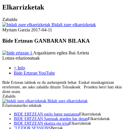
Elkarrizketak
Zabaldu
Bidali zure elkarrizketak
Myriam Garzia
2017-04-11
Bide Ertzean
GANBARAN BILAKA
Argazkiaren egilea Ibai Arrieta
Lotura erlazionatuak
+ Info
Bide Ertzean YouTube
Bide Ertzean taldeak ez du aurkezpenik behar. Euskal musikagintzan
erreferente, ate asko zabaldu dituzte Tolosakoek. Proiektu berri bati ekin
diote orain:
Zabaldu
Bidali zure elkarrizketak
Erlazionaturiko edukiak
BIDE ERTZEAN estilo baten gauzatzea
Elkarrizketak
BIDE ERTZEAN Saminak atseden har dezan
Elkarrizketak
BIDE ERTZEAN ekaitza eta irria
Elkarrizketak
"LEIDOR SESSIONS
Berriak