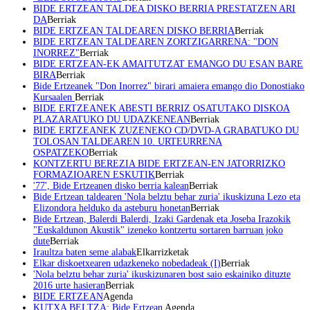
BIDE ERTZEAN TALDEA DISKO BERRIA PRESTATZEN ARI
DA
Berriak
BIDE ERTZEAN TALDEAREN DISKO BERRIA
Berriak
BIDE ERTZEAN TALDEAREN ZORTZIGARRENA: "DON
INORREZ"
Berriak
BIDE ERTZEAN-EK AMAITUTZAT EMANGO DU ESAN BARE
BIRA
Berriak
Bide Ertzeanek "Don Inorrez" birari amaiera emango dio Donostiako
Kursaalen
Berriak
BIDE ERTZEANEK ABESTI BERRIZ OSATUTAKO DISKOA
PLAZARATUKO DU UDAZKENEAN
Berriak
BIDE ERTZEANEK ZUZENEKO CD/DVD-A GRABATUKO DU
TOLOSAN TALDEAREN 10. URTEURRENA
OSPATZEKO
Berriak
KONTZERTU BEREZIA BIDE ERTZEAN-EN JATORRIZKO
FORMAZIOAREN ESKUTIK
Berriak
'77', Bide Ertzeanen disko berria kalean
Berriak
Bide Ertzean taldearen 'Nola belztu behar zuria' ikuskizuna Lezo eta
Elizondora helduko da asteburu honetan
Berriak
Bide Ertzean, Balerdi Balerdi, Izaki Gardenak eta Joseba Irazokik
"Euskaldunon Akustik" izeneko kontzertu sortaren barruan joko
dute
Berriak
Iraultza baten seme alabak
Elkarrizketak
Elkar diskoetxearen udazkeneko nobedadeak (I)
Berriak
'Nola belztu behar zuria' ikuskizunaren bost saio eskainiko dituzte
2016 urte hasieran
Berriak
BIDE ERTZEAN
Agenda
KUTXA BELTZA: Bide Ertzean
Agenda