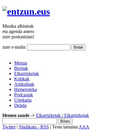
Musika
albisteak
eta agenda
astero
zure
postontzian!
zure e-maila:
Menua
Berriak
Elkarrizketak
Kritikak
Artikuluak
Hemeroteka
Podcastak
Urtekaria
Denda
Hemen zaude ->
Elkarrizketak
/ Elkarrizketak
Twitter
|
Sindikatu - RSS
| Testu tamaina
A
A
A