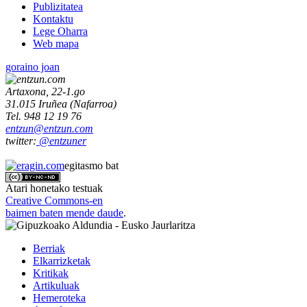
Publizitatea
Kontaktu
Lege Oharra
Web mapa
goraino joan
Artaxona, 22-1.go
31.015
Iruñea
(
Nafarroa
)
Tel.
948 12 19 76
entzun@entzun.com
twitter:
@entzuner
egitasmo bat
Atari honetako testuak
Creative Commons-en
baimen baten mende daude
.
Berriak
Elkarrizketak
Kritikak
Artikuluak
Hemeroteka