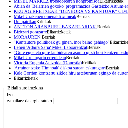
MIKEL MARKEZ trobadorearen konpromisoa
Elkarrizketak
Abian da 'Belarrien goxoko' programazioa Gasteizko Artium-e
KEU AGIRRETXEAK "DENBORA VS KANTUAK" CD/
Mikel Urakenen omenaldi xumeak
Berriak
Ura patrikan
Kritikak
ANTTON ARANBURU BAKARLARIAK
Berriak
Bizitzari gorazarre
Elkarrizketak
MORAUREN
Berriak
"Kantautore politikoak gu ginen, inor baino gehiago"
Elkarrizk
Lehen 'Adarra Saria' Mikel Laboarentzat
Berriak
"Gure egoa eta gure lanbidearen asunto guzti hori kentzen bad
Mikel Urdangarin errepidean
Berriak
Victoria Eugenia Antzokia (Donostia)
Kritikak
'Arrainentzako Himnoak' diskoa sarean eskuragarri
Berriak
Kale Gorrian kontzertu zikloa hiru asteburutan egingo da aurte
Elkarrizketak
Bidali zure iruzkina
Izena
e-maila
ez da argitaratuko