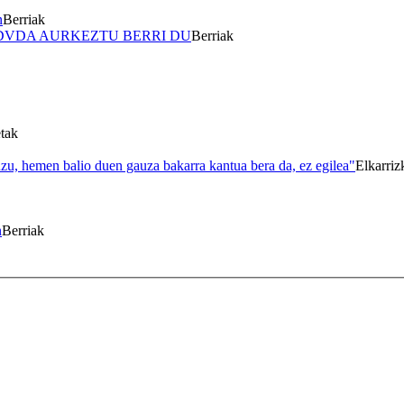
n
Berriak
DVDA AURKEZTU BERRI DU
Berriak
etak
uzu, hemen balio duen gauza bakarra kantua bera da, ez egilea"
Elkarriz
n
Berriak