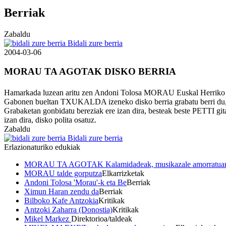
Berriak
Zabaldu
Bidali zure berria
2004-03-06
MORAU TA AGOTAK DISKO BERRIA
Hamarkada luzean aritu zen Andoni Tolosa MORAU Euskal Herriko bazte
Gabonen bueltan TXUKALDA izeneko disko berria grabatu berri du,
Grabaketan gonbidatu bereziak ere izan dira, besteak beste PETTI 
izan dira, disko polita osatuz.
Zabaldu
Bidali zure berria
Erlazionaturiko edukiak
MORAU TA AGOTAK Kalamidadeak, musikazale amorratuaren
MORAU talde gorputza
Elkarrizketak
Andoni Tolosa 'Morau'-k eta Be
Berriak
Ximun Haran zendu da
Berriak
Bilboko Kafe Antzokia
Kritikak
Antzoki Zaharra (Donostia)
Kritikak
Mikel Markez
Direktorioa/taldeak