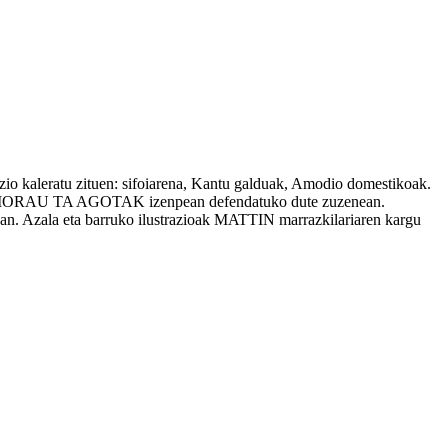
io kaleratu zituen: sifoiarena, Kantu galduak, Amodio domestikoak.
 eta MORAU TA AGOTAK izenpean defendatuko dute zuzenean.
an. Azala eta barruko ilustrazioak MATTIN marrazkilariaren kargu