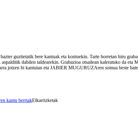
r guztietatik bere kantuak eta kontuekin. Tarte horretan hiru grabaz
 aspalditik dabilen taldearekin. Grabazioa otsailean kaleratuko da
gitarra jotzen bi kantutan eta JABIER MUGURUZAren soinua beste bate
 kantu berriak
Elkarrizketak