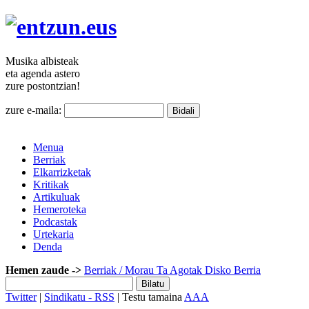
Musika
albisteak
eta agenda
astero
zure
postontzian!
zure e-maila:
Menua
Berriak
Elkarrizketak
Kritikak
Artikuluak
Hemeroteka
Podcastak
Urtekaria
Denda
Hemen zaude ->
Berriak
/ Morau Ta Agotak Disko Berria
Twitter
|
Sindikatu - RSS
| Testu tamaina
A
A
A