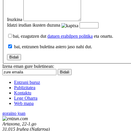
Iruzkina
Idatzi irudian ikusten duzuna
bai, ezagutzen dut
datuen erabilpen politika
eta onartu.
bai, entzunen buletina astero jaso nahi dut.
Izena eman gure buletinean:
Entzuni buruz
Publizitatea
Kontaktu
Lege Oharra
Web mapa
goraino joan
Artaxona, 22-1.go
31.015
Iruñea
(
Nafarroa
)