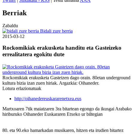
Twitter
|
Sindikatu - RSS
| Testu tamaina
A
A
A
Berriak
Zabaldu
Bidali zure berria
2015-03-12
Rockomikiak erakusketa handitu eta Gasteizeko
errealitatera egokitu dute
Rockomikiak erakusketa Gasteizen dago orain. 80etan underground
kultura bizia izan zuen hiriak. Argazkia: Oihaneder.
Lotura erlazionatuak
http://oihanedereuskararenetxea.eus
Martxoaren 7tik maiatzaren 3ra bitartean egongo da ikusgai Arabako
hiriburuko Oihaneder Euskararen Etxeko ur biltegian
80. eta 90.eko hamarkadan musikaren, hitzen eta irudien bitartez