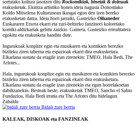
sortutako kultura jasotzen ditu
Rockomikiak, binetak & doinuak
erakusketak. Ekintza artistiko honen ideia nagusia Donostiako
Koldo Mitxelena Kulturunean ikusgai egon den izen bereko
erakusketan datza. Ideia horri jarraiki, Gasteizko
Oihaneder
Euskararen Etxera ekarri eta zuri-beltzeko fanzineei koloretako
komiki-aldizkariak gehitu zaizkio. Gainera, Gasteizko errealitatera
egokitu eta erakusketa handitu dute.
Ingurukoak konplize egin eta musikaren eta komikien berezko
bizileku ziren taberna eta espazioak ekarri dira erakusketara.
Elkarlana sustatu da eragile izan zirenekin: TMEO, Hala Bedi, The
Arlotes...
Hala, ingurukoak konplize egin eta musikaren eta komikien berezko
bizileku ziren taberna eta espazioak ekarri dira erakusketara.
Elkarlana sustatu da eragile izan zirenekin eta egun horrelakoetan
dabiltzanekin. Besteak beste, erakusketak TMEO, Sancho el Sabio
Fundazioa, Hala Bedi irratia eta The Arlotes ditu bidelagun.
Zabaldu
Bidali zure berria
KALEAK, DISKOAK eta FANZINEAK