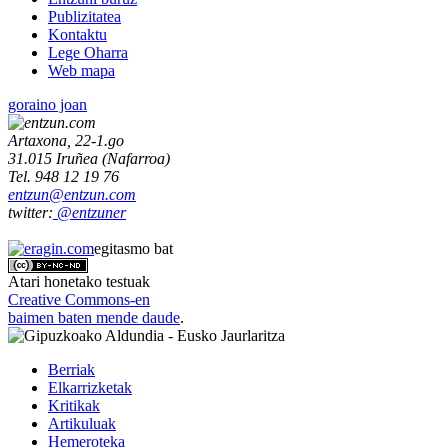
Publizitatea
Kontaktu
Lege Oharra
Web mapa
goraino joan
Artaxona, 22-1.go
31.015
Iruñea
(
Nafarroa
)
Tel.
948 12 19 76
entzun@entzun.com
twitter:
@entzuner
egitasmo bat
Atari honetako testuak
Creative Commons-en
baimen baten mende daude
.
Berriak
Elkarrizketak
Kritikak
Artikuluak
Hemeroteka