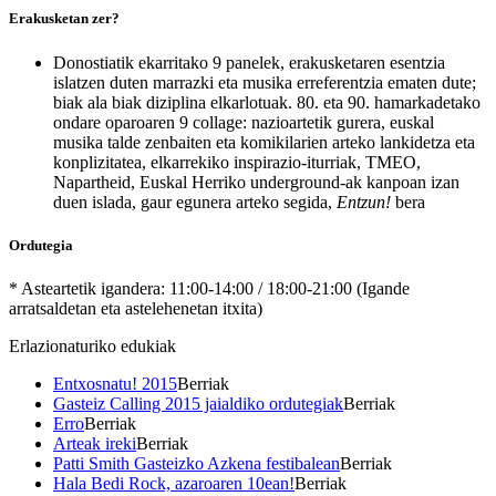
Erakusketan zer?
Donostiatik ekarritako 9 panelek, erakusketaren esentzia
islatzen duten marrazki eta musika erreferentzia ematen dute;
biak ala biak diziplina elkarlotuak. 80. eta 90. hamarkadetako
ondare oparoaren 9 collage: nazioartetik gurera, euskal
musika talde zenbaiten eta komikilarien arteko lankidetza eta
konplizitatea, elkarrekiko inspirazio-iturriak, TMEO,
Napartheid, Euskal Herriko underground-ak kanpoan izan
duen islada, gaur egunera arteko segida,
Entzun!
bera
Ordutegia
* Asteartetik igandera: 11:00-14:00 / 18:00-21:00 (Igande
arratsaldetan eta astelehenetan itxita)
Erlazionaturiko edukiak
Entxosnatu! 2015
Berriak
Gasteiz Calling 2015 jaialdiko ordutegiak
Berriak
Erro
Berriak
Arteak ireki
Berriak
Patti Smith Gasteizko Azkena festibalean
Berriak
Hala Bedi Rock, azaroaren 10ean!
Berriak