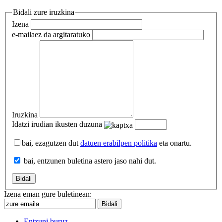
Bidali zure iruzkina
Izena
e-maila
ez da argitaratuko
Iruzkina
Idatzi irudian ikusten duzuna
bai, ezagutzen dut
datuen erabilpen politika
eta onartu.
bai, entzunen buletina astero jaso nahi dut.
Izena eman gure buletinean:
Entzuni buruz