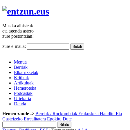
Musika
albisteak
eta agenda
astero
zure
postontzian!
zure e-maila:
Menua
Berriak
Elkarrizketak
Kritikak
Artikuluak
Hemeroteka
Podcastak
Urtekaria
Denda
Hemen zaude ->
Berriak
/ Rockomikiak Erakusketa Handitu Eta
Gasteizeko Errealitatera Egokitu Dute