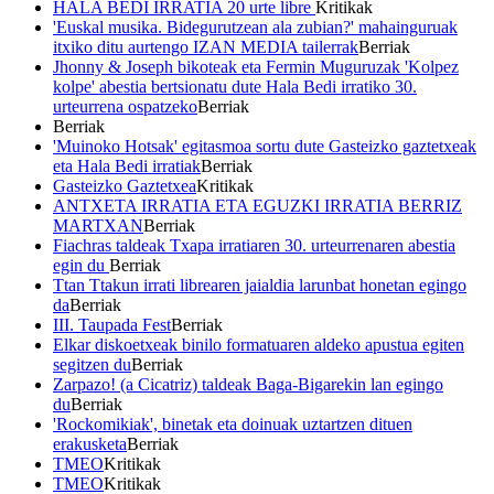
HALA BEDI IRRATIA 20 urte libre
Kritikak
'Euskal musika. Bidegurutzean ala zubian?' mahainguruak
itxiko ditu aurtengo IZAN MEDIA tailerrak
Berriak
Jhonny & Joseph bikoteak eta Fermin Muguruzak 'Kolpez
kolpe' abestia bertsionatu dute Hala Bedi irratiko 30.
urteurrena ospatzeko
Berriak
Berriak
'Muinoko Hotsak' egitasmoa sortu dute Gasteizko gaztetxeak
eta Hala Bedi irratiak
Berriak
Gasteizko Gaztetxea
Kritikak
ANTXETA IRRATIA ETA EGUZKI IRRATIA BERRIZ
MARTXAN
Berriak
Fiachras taldeak Txapa irratiaren 30. urteurrenaren abestia
egin du
Berriak
Ttan Ttakun irrati librearen jaialdia larunbat honetan egingo
da
Berriak
III. Taupada Fest
Berriak
Elkar diskoetxeak binilo formatuaren aldeko apustua egiten
segitzen du
Berriak
Zarpazo! (a Cicatriz) taldeak Baga-Bigarekin lan egingo
du
Berriak
'Rockomikiak', binetak eta doinuak uztartzen dituen
erakusketa
Berriak
TMEO
Kritikak
TMEO
Kritikak