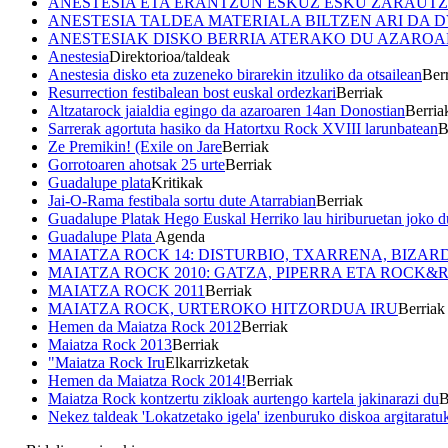
ANESTESIA ETA ERANTZUN ESKUZ ESKU ZARAUTZ
ANESTESIA TALDEA MATERIALA BILTZEN ARI DA 
ANESTESIAK DISKO BERRIA ATERAKO DU AZARO
Anestesia
Direktorioa/taldeak
Anestesia disko eta zuzeneko birarekin itzuliko da otsailean
Ber
Resurrection festibalean bost euskal ordezkari
Berriak
Altzatarock jaialdia egingo da azaroaren 14an Donostian
Berria
Sarrerak agortuta hasiko da Hatortxu Rock XVIII larunbatean
B
Ze Premikin! (Exile on Jare
Berriak
Gorrotoaren ahotsak 25 urte
Berriak
Guadalupe plata
Kritikak
Jai-O-Rama festibala sortu dute Atarrabian
Berriak
Guadalupe Platak Hego Euskal Herriko lau hiriburuetan joko d
Guadalupe Plata
Agenda
MAIATZA ROCK 14: DISTURBIO, TXARRENA, BIZA
MAIATZA ROCK 2010: GATZA, PIPERRA ETA ROCK
MAIATZA ROCK 2011
Berriak
MAIATZA ROCK, URTEROKO HITZORDUA IRU
Berriak
Hemen da Maiatza Rock 2012
Berriak
Maiatza Rock 2013
Berriak
"Maiatza Rock Iru
Elkarrizketak
Hemen da Maiatza Rock 2014!
Berriak
Maiatza Rock kontzertu zikloak aurtengo kartela jakinarazi du
B
Nekez taldeak 'Lokatzetako igela' izenburuko diskoa argitaratu