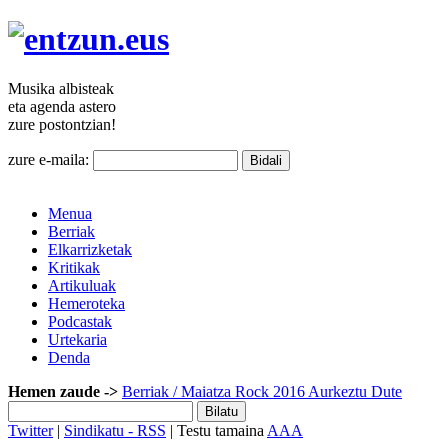
Musika
albisteak
eta agenda
astero
zure
postontzian!
zure e-maila:
Menua
Berriak
Elkarrizketak
Kritikak
Artikuluak
Hemeroteka
Podcastak
Urtekaria
Denda
Hemen zaude ->
Berriak
/ Maiatza Rock 2016 Aurkeztu Dute
Twitter
|
Sindikatu - RSS
| Testu tamaina
A
A
A