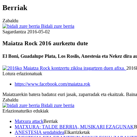
Berriak
Zabaldu
Bidali zure berria
Sagardantza
2016-05-02
Maiatza Rock 2016 aurkeztu dute
El Boni, Guadalupe Plata, Los Roslis, Anestesia eta Nekez dira 
2016k
Lotura erlazionatuak
https://www.facebook.com/maiatza.rok
Maiatzarekin batera badatoz euri jasak, zaparradak eta ekaitzak. Baina
Zabaldu
Bidali zure berria
Erlazionaturiko edukiak
Matxura attack
Berriak
MATXURA: TALDE BERRIA, MUSIKARI EZAGUNAK
B
ANESTESIA sendabidea
Elkarrizketak