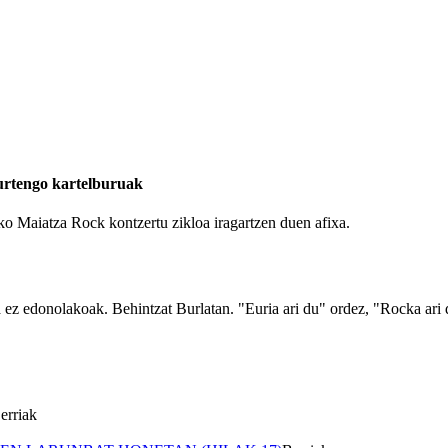
aurtengo kartelburuak
o Maiatza Rock kontzertu zikloa iragartzen duen afixa.
 ez edonolakoak. Behintzat Burlatan. "Euria ari du" ordez, "Rocka ari d
erriak