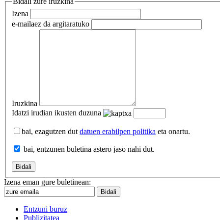
Bidali zure iruzkina
Izena
e-maila
ez da argitaratuko
Iruzkina
Idatzi irudian ikusten duzuna
bai, ezagutzen dut
datuen erabilpen politika
eta onartu.
bai, entzunen buletina astero jaso nahi dut.
Izena eman gure buletinean:
Entzuni buruz
Publizitatea