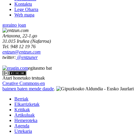
Kontaktu
Lege Oharra
Web mapa
goraino joan
Artaxona, 22-1.go
31.015
Iruñea
(
Nafarroa
)
Tel.
948 12 19 76
entzun@entzun.com
twitter:
@entzuner
egitasmo bat
Atari honetako testuak
Creative Commons-en
baimen baten mende daude
.
Berriak
Elkarrizketak
Kritikak
Artikuluak
Hemeroteka
Agenda
Urtekaria