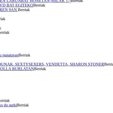
EN LARUNBAT HONETAN (HILAK 17)
Berriak
DVD BAT EGITEKO
Berriak
AREN 9AN
Berriak
riak
k
erriak
u maiatzean
Berriak
RDUNAK, SEXTYSEXERS, VENDETTA, SHARON STONER
Berri
&ROLLA BURLATAN
Berriak
erriak
ko du aurki
Berriak