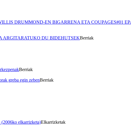
WILLIS DRUMMOND-EN BIGARRENA ETA COUPAGES#01 EP
 ARGITARATUKO DU BIDEHUTSEK
Berriak
urkezpenak
Berriak
forak greba egin zeben
Berriak
(2006ko elkarrizketa)
Elkarrizketak