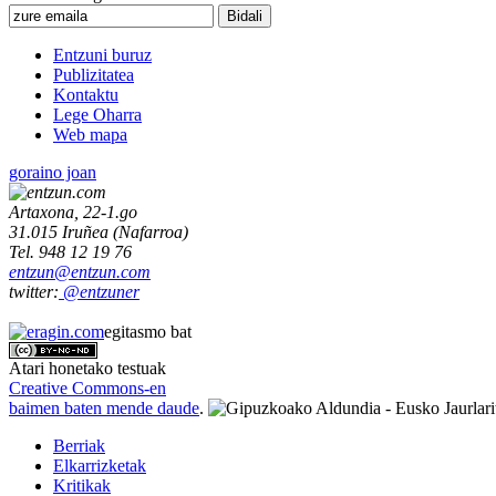
Entzuni buruz
Publizitatea
Kontaktu
Lege Oharra
Web mapa
goraino joan
Artaxona, 22-1.go
31.015
Iruñea
(
Nafarroa
)
Tel.
948 12 19 76
entzun@entzun.com
twitter:
@entzuner
egitasmo bat
Atari honetako testuak
Creative Commons-en
baimen baten mende daude
.
Berriak
Elkarrizketak
Kritikak