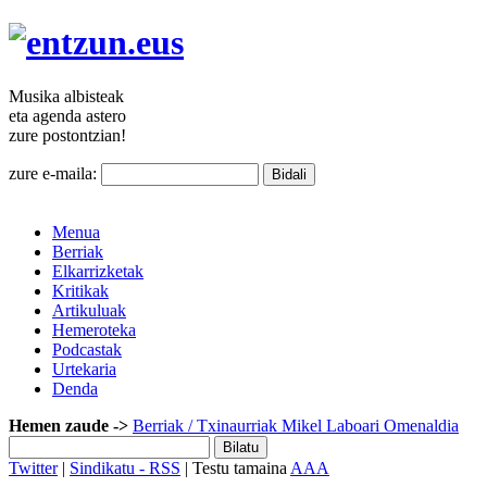
Musika
albisteak
eta agenda
astero
zure
postontzian!
zure e-maila:
Menua
Berriak
Elkarrizketak
Kritikak
Artikuluak
Hemeroteka
Podcastak
Urtekaria
Denda
Hemen zaude ->
Berriak
/ Txinaurriak Mikel Laboari Omenaldia
Twitter
|
Sindikatu - RSS
| Testu tamaina
A
A
A