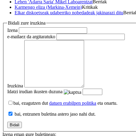
Lehen 'Adarra Saria' Mikel Laboarentzat
Berriak
Karmengo eliza (Markina-Xemein)
Kritikak
Elkar diskoetxeak udaberriko nobedadeak jakinarazi ditu
Berria
Bidali zure iruzkina
Izena
e-maila
ez da argitaratuko
Iruzkina
Idatzi irudian ikusten duzuna
bai, ezagutzen dut
datuen erabilpen politika
eta onartu.
bai, entzunen buletina astero jaso nahi dut.
Izena eman gure buletinean: