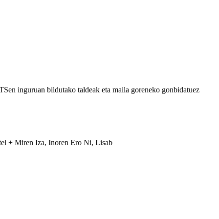
TSen inguruan bildutako taldeak eta maila goreneko gonbidatuez
l + Miren Iza, Inoren Ero Ni, Lisab