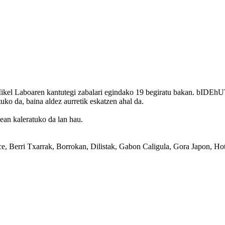
ikel Laboaren kantutegi zabalari egindako 19 begiratu bakan. bIDEhU
ko da, baina aldez aurretik eskatzen ahal da.
an kaleratuko da lan hau.
erri Txarrak, Borrokan, Dilistak, Gabon Caligula, Gora Japon, Hote