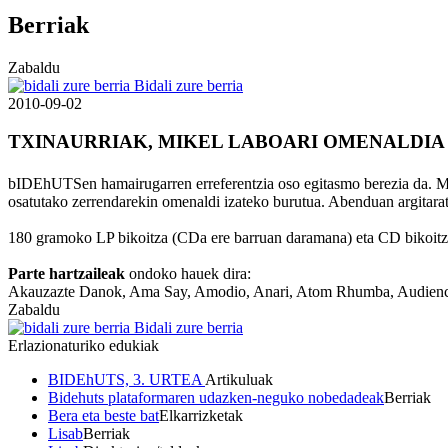
Berriak
Zabaldu
Bidali zure berria
2010-09-02
TXINAURRIAK, MIKEL LABOARI OMENALDIA
bIDEhUTSen hamairugarren erreferentzia oso egitasmo berezia da. M
osatutako zerrendarekin omenaldi izateko burutua. Abenduan argitaratu
180 gramoko LP bikoitza (CDa ere barruan daramana) eta CD bikoitze
Parte hartzaileak
ondoko hauek dira:
Akauzazte Danok, Ama Say, Amodio, Anari, Atom Rhumba, Audience, B
Zabaldu
Bidali zure berria
Erlazionaturiko edukiak
BIDEhUTS, 3. URTEA
Artikuluak
Bidehuts plataformaren udazken-neguko nobedadeak
Berriak
Bera eta beste bat
Elkarrizketak
Lisab
Berriak