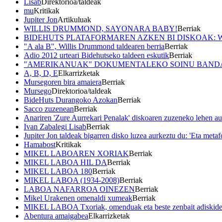
Lisab
Direktorioa/taldeak
mu
Kritikak
Jupiter Jon
Artikuluak
WILLIS DRUMMOND, SAYONARA BABY!
Berriak
BIDEHUTS PLATAFORMAREN AZKEN BI DISKOAK: 
"A ala B", Willis Drummond taldearen berria
Berriak
Adio 2012 urteari Bidehutseko taldeen eskutik
Berriak
"AMERIKANUAK" DOKUMENTALEKO SOINU BANDA
A, B, D, E
Elkarrizketak
Mursegoren bira amaiera
Berriak
Mursego
Direktorioa/taldeak
BideHuts Durangoko Azokan
Berriak
Sacco zuzenean
Berriak
Anariren 'Zure Aurrekari Penalak' diskoaren zuzeneko lehen a
Ivan Zabalegi Lisab
Berriak
Jupiter Jon taldeak bigarren disko luzea aurkeztu du: 'Eta meta
Hamabost
Kritikak
MIKEL LABOAREN XORIAK
Berriak
MIKEL LABOA HIL DA
Berriak
MIKEL LABOA 180
Berriak
MIKEL LABOA (1934-2008)
Berriak
LABOA NAFARROA OINEZEN
Berriak
Mikel Urakenen omenaldi xumeak
Berriak
MIKEL LABOA Txoriak, omenduak eta beste zenbait adiskide 
Abentura amaigabea
Elkarrizketak