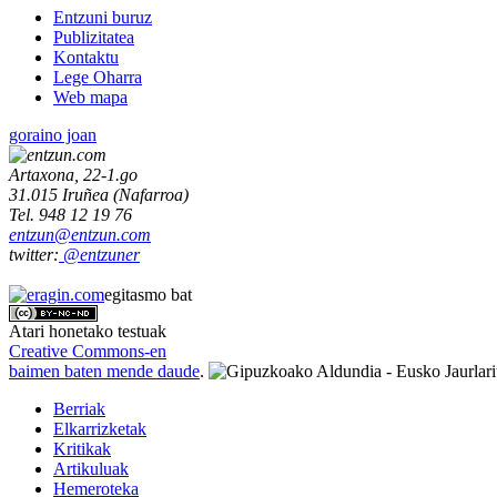
Entzuni buruz
Publizitatea
Kontaktu
Lege Oharra
Web mapa
goraino joan
Artaxona, 22-1.go
31.015
Iruñea
(
Nafarroa
)
Tel.
948 12 19 76
entzun@entzun.com
twitter:
@entzuner
egitasmo bat
Atari honetako testuak
Creative Commons-en
baimen baten mende daude
.
Berriak
Elkarrizketak
Kritikak
Artikuluak
Hemeroteka