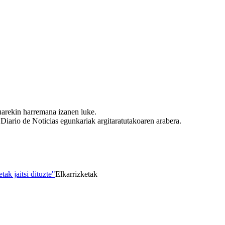
arekin harremana izanen luke.
iario de Noticias egunkariak argitaratutakoaren arabera.
ak jaitsi dituzte"
Elkarrizketak