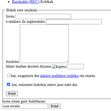
Barakaldo (BEC)
Kritikak
Bidali zure iruzkina
Izena
e-maila
ez da argitaratuko
Iruzkina
Idatzi irudian ikusten duzuna
bai, ezagutzen dut
datuen erabilpen politika
eta onartu.
bai, entzunen buletina astero jaso nahi dut.
Izena eman gure buletinean: