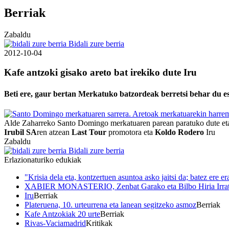
Berriak
Zabaldu
Bidali zure berria
2012-10-04
Kafe antzoki gisako areto bat irekiko dute Iru
Beti ere, gaur bertan Merkatuko batzordeak berretsi behar du es
Alde Zaharreko Santo Domingo merkatuaren parean paratuko dute eta 1
Irubil SA
ren atzean
Last Tour
promotora eta
Koldo Rodero
Iru
Zabaldu
Bidali zure berria
Erlazionaturiko edukiak
"Krisia dela eta, kontzertuen asuntoa asko jaitsi da; batez ere e
XABIER MONASTERIO, Zenbat Garako eta Bilbo Hiria Irrat
Iru
Berriak
Plateruena, 10. urteurrena eta lanean segitzeko asmoz
Berriak
Kafe Antzokiak 20 urte
Berriak
Rivas-Vaciamadrid
Kritikak