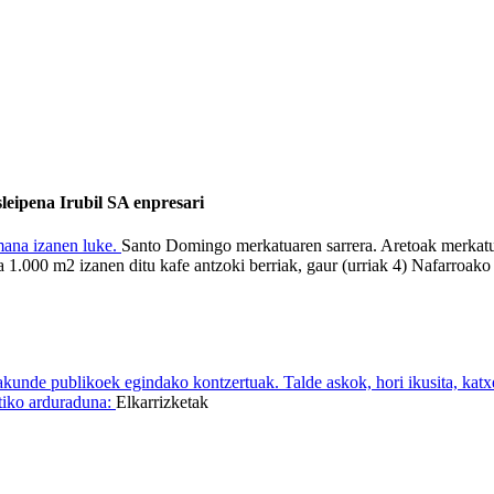
leipena Irubil SA enpresari
Santo Domingo merkatuaren sarrera. Aretoak merkatu
.000 m2 izanen ditu kafe antzoki berriak, gaur (urriak 4) Nafarroako D
rakunde publikoek egindako kontzertuak. Talde askok, hori ikusita, katxet
iko arduraduna:
Elkarrizketak