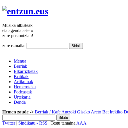
Musika
albisteak
eta agenda
astero
zure
postontzian!
zure e-maila:
Menua
Berriak
Elkarrizketak
Kritikak
Artikuluak
Hemeroteka
Podcastak
Urtekaria
Denda
Hemen zaude ->
Berriak
/ Kafe Antzoki Gisako Areto Bat Irekiko D
Twitter
|
Sindikatu - RSS
| Testu tamaina
A
A
A