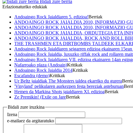
Bidali zure berria
Erlazionaturiko edukiak
Andoaingo Rock Jaialdiaren 5. edizioa!
Berriak
ANDOAINGO ROCK JAIALDIA 2010, INFORMAZIO GUZ
ANDOAINGO ROCK JAIALDIA 2010, INFORMAZIO GUZT
ANDOAINGO ROCK JAIALDIA, ORDUTEGIA ETA IN
ANDOAINGO ROCK JAIALDIA, ROCK AND ROLL B
THE TRASHMEN ETA DIRTBOMBS TALDEEK ELKARR
Andoaingo Rock Jaialdiaren seigarren edizioa ekainaren 15ean
Andoaingo Rock Jaialdia, luxuzko riffak rock and rollaren mai
Andoaingo Rock Jaialdiaren VII. edizioa ekainaren 14an eging
Nafarroako plaza (Andoain)
Kritikak
Andoaingo Rock Jaialdia 2014
Kritikak
Escafandra (demo)
Kritikak
Ur Beltz jaialdiak The Monsters taldea ekarriko du gurera
Berri
'Vinyland' pelikularen aurkezpen festa bereziak asteburuan
Berr
Hemen da Markina Shots jaialdiaren XI. edizioa
Berriak
Ze Premikin! (Exile on Jare
Berriak
Bidali zure iruzkina
Izena
e-maila
ez da argitaratuko