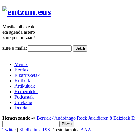
Musika
albisteak
eta agenda
astero
zure
postontzian!
zure e-maila:
Menua
Berriak
Elkarrizketak
Kritikak
Artikuluak
Hemeroteka
Podcastak
Urtekaria
Denda
Hemen zaude ->
Berriak
/ Andoinago Rock Jaialdiaren 8 Edizioak E
Twitter
|
Sindikatu - RSS
| Testu tamaina
A
A
A