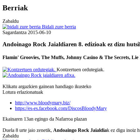
Berriak
Zabaldu
Bidali zure berria
Sagardantza
2015-06-10
Andoinago Rock Jaialdiaren 8. edizioak ez dizu hutsi
Flamin' Groovies, The Muffs, Johnny Casino & The Secrets, Lie D
Kontzertuen ordutegiak.
Klikatu argazkien gainean handiago ikusteko
Lotura erlazionatuak
http://www.bloodymary.biz/
https://es-es.facebook.com/DiscosBloodyMary
Ekainaren 13an egingo da Nafarroa plazan
Duela 8 urte jaio zenetik,
Andoaingo Rock Jaialdia
k ez digu inoiz h
Zabaldu