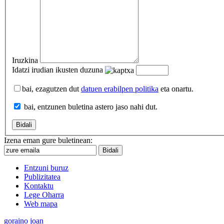
Iruzkina
Idatzi irudian ikusten duzuna
bai, ezagutzen dut
datuen erabilpen politika
eta onartu.
bai, entzunen buletina astero jaso nahi dut.
Izena eman gure buletinean:
Entzuni buruz
Publizitatea
Kontaktu
Lege Oharra
Web mapa
goraino joan