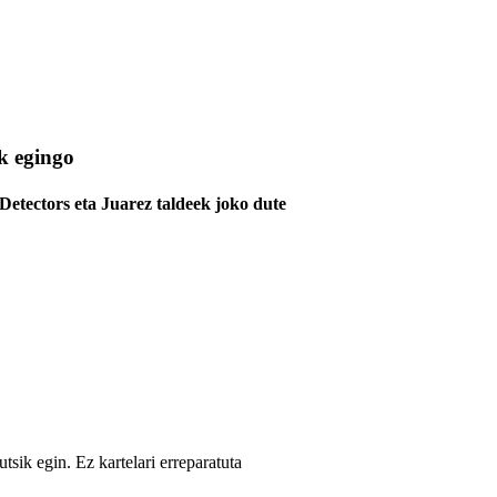
k egingo
etectors eta Juarez taldeek joko dute
utsik egin. Ez kartelari erreparatuta