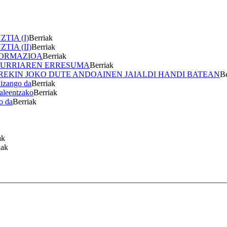
TIA (I)
Berriak
IA (II)
Berriak
FORMAZIOA
Berriak
IHURRIAREN ERRESUMA
Berriak
EKIN JOKO DUTE ANDOAINEN JAIALDI HANDI BATEAN
Be
 izango da
Berriak
taleentzako
Berriak
o da
Berriak
ak
iak