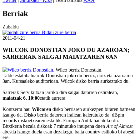
Twitter
|
Sindikatu - RSS
| Testu tamaina
A
A
A
Berriak
Zabaldu
Bidali zure berria
2011-04-21
WILCOK DONOSTIAN JOKO DU AZAROAN;
SARRERAK SALGAI MAIATZAREN 6AN
Wilco berriz Donostian.
Talde estatubatuarrak Donostian joko du berriz, noiz eta azaroaren
3an, Kursaaleko auditorioan. Wilcok disko berria aurkeztuko du.
Sarrerak Servikutxan jarriko dira salgai datorren ostiralean,
maiatzak 6, 10:00
etatik aurrera.
Kontzertu hau
Wilcoren
disko berriaren aurkezpen biraren barnean
izango da. Disko berria datorren irailean kaleratuko da, dBpm
records diskoetxearen eskutik. Europan Antik banatuko du.
Bitxikeria bezala diskoak 7 minutuko iraupena duen
Art of Almost
abestia izango duela esan dezakegu, baita country estiloko bi abesti
ere.