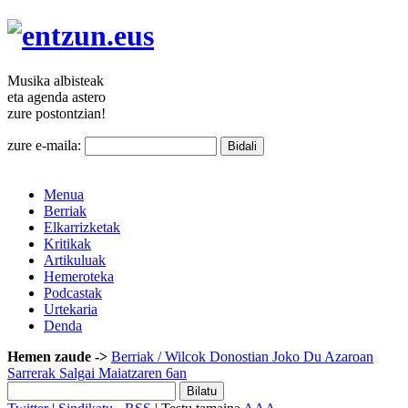
Musika
albisteak
eta agenda
astero
zure
postontzian!
zure e-maila:
Menua
Berriak
Elkarrizketak
Kritikak
Artikuluak
Hemeroteka
Podcastak
Urtekaria
Denda
Hemen zaude ->
Berriak
/ Wilcok Donostian Joko Du Azaroan
Sarrerak Salgai Maiatzaren 6an