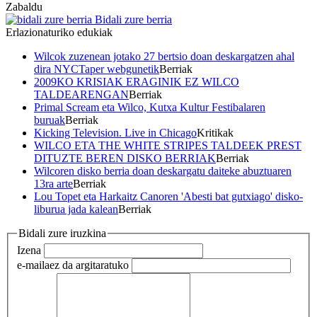
Zabaldu
Bidali zure berria
Erlazionaturiko edukiak
Wilcok zuzenean jotako 27 bertsio doan deskargatzen ahal
dira NYCTaper webgunetik
Berriak
2009KO KRISIAK ERAGINIK EZ WILCO
TALDEARENGAN
Berriak
Primal Scream eta Wilco, Kutxa Kultur Festibalaren
buruak
Berriak
Kicking Television. Live in Chicago
Kritikak
WILCO ETA THE WHITE STRIPES TALDEEK PREST
DITUZTE BEREN DISKO BERRIAK
Berriak
Wilcoren disko berria doan deskargatu daiteke abuztuaren
13ra arte
Berriak
Lou Topet eta Harkaitz Canoren 'Abesti bat gutxiago' disko-
liburua jada kalean
Berriak
Bidali zure iruzkina
Izena
e-maila
ez da argitaratuko