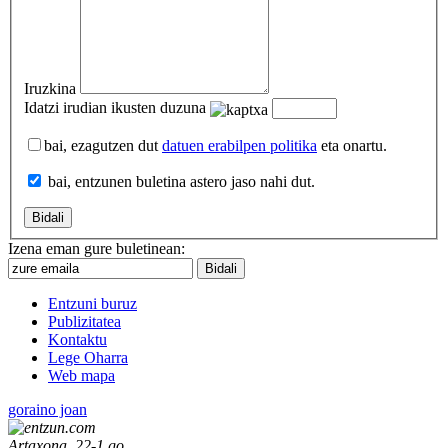
Iruzkina
Idatzi irudian ikusten duzuna
bai, ezagutzen dut
datuen erabilpen politika
eta onartu.
bai, entzunen buletina astero jaso nahi dut.
Izena eman gure buletinean:
Entzuni buruz
Publizitatea
Kontaktu
Lege Oharra
Web mapa
goraino joan
Artaxona, 22-1.go