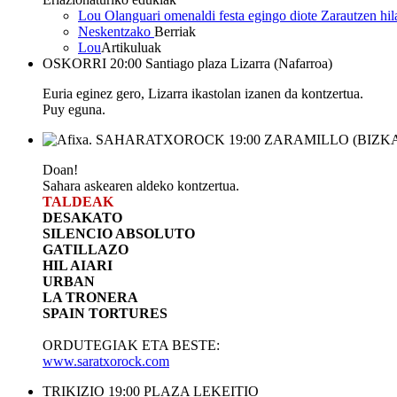
Lou Olanguari omenaldi festa egingo diote Zarautzen hi
Neskentzako
Berriak
Lou
Artikuluak
OSKORRI
20:00
Santiago plaza
Lizarra (Nafarroa)
Euria eginez gero, Lizarra ikastolan izanen da kontzertua.
Puy eguna.
SAHARATXOROCK
19:00
ZARAMILLO (BIZKA
Doan!
Sahara askearen aldeko kontzertua.
TALDEAK
DESAKATO
SILENCIO ABSOLUTO
GATILLAZO
HIL AIARI
URBAN
LA TRONERA
SPAIN TORTURES
ORDUTEGIAK ETA BESTE:
www.saratxorock.com
TRIKIZIO
19:00
PLAZA
LEKEITIO