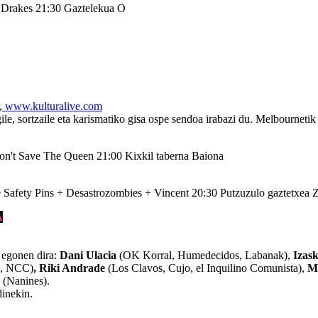
 Drakes
21:30
Gaztelekua
O
,
www.kulturalive.com
le, sortzaile eta karismatiko gisa ospe sendoa irabazi du. Melbourneti
on't Save The Queen
21:00
Kixkil taberna
Baiona
 Safety Pins + Desastrozombies + Vincent
20:30
Putzuzulo gaztetxea
Z
A
k egonen dira:
Dani Ulacia
(OK Korral, Humedecidos, Labanak),
Izas
s, NCC)
, Riki Andrade
(Los Clavos, Cujo, el Inquilino Comunista),
M
(Nanines).
dinekin.