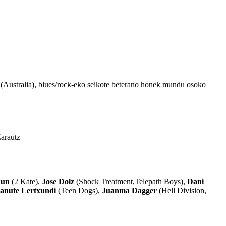
k (Australia), blues/rock-eko seikote beterano honek mundu osoko
arautz
kun
(2 Kate),
Jose Dolz
(Shock Treatment,Telepath Boys),
Dani
anute Lertxundi
(Teen Dogs),
Juanma Dagger
(Hell Division,