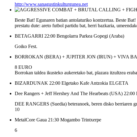
http://www.sanagustinkulturgunea.net
Beste Bat! Egunaren batian antolaturiko kontzertua. Beste Bat! 
prestatu dute: areto futbol partidu bat, herri bazkaria, umeendak
BETAGARRI
22:00
Bengolarra Parkea
Gopegi (Araba)
Goiko Fest.
BORROKAN (BERA) + JUPITER JON (IRUN) + VIVA B
8 EURO
Borrokan taldea ikusteko aukeretako bat, plazara itzultzea eraba
BIZARDUNAK
22:00
Elgetako Kafe Antzokia
ELGETA
Dee Rangers + Jeff Hershey And The Hearbeats (USA)
22:00
DEE RANGERS (Suedia) beteranoek, beren disko berriaren grabak
10
MetalCore Gaua
21:30
Mogambo
Trintxerpe
6