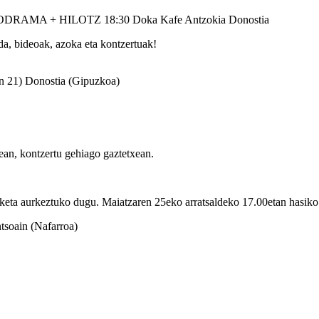
ODRAMA + HILOTZ
18:30
Doka Kafe Antzokia
Donostia
da, bideoak, azoka eta kontzertuak!
n 21)
Donostia (Gipuzkoa)
an, kontzertu gehiago gaztetxean.
aurkeztuko dugu. Maiatzaren 25eko arratsaldeko 17.00etan hasiko da
tsoain (Nafarroa)