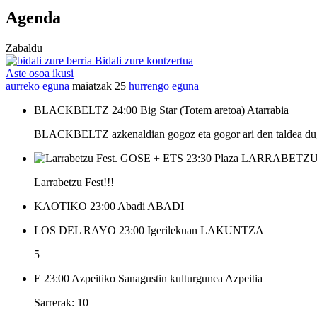
Agenda
Zabaldu
Bidali zure kontzertua
Aste osoa ikusi
aurreko eguna
maiatzak 25
hurrengo eguna
BLACKBELTZ
24:00
Big Star (Totem aretoa)
Atarrabia
BLACKBELTZ azkenaldian gogoz eta gogor ari den taldea dug
GOSE + ETS
23:30
Plaza
LARRABETZ
Larrabetzu Fest!!!
KAOTIKO
23:00
Abadi
ABADI
LOS DEL RAYO
23:00
Igerilekuan
LAKUNTZA
5
E
23:00
Azpeitiko Sanagustin kulturgunea
Azpeitia
Sarrerak: 10