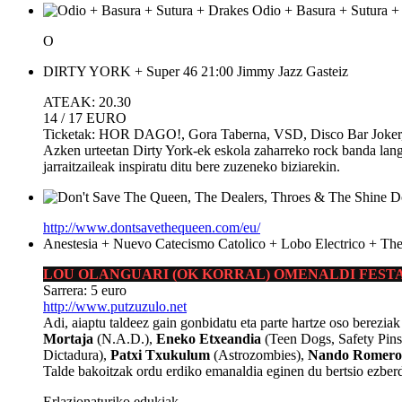
Odio + Basura + Sutura +
O
DIRTY YORK + Super 46
21:00
Jimmy Jazz
Gasteiz
ATEAK: 20.30
14 / 17 EURO
Ticketak: HOR DAGO!, Gora Taberna, VSD, Disco Bar Joker
Azken urteetan Dirty York-ek eskola zaharreko rock banda langi
jarraitzaileak inspiratu ditu bere zuzeneko biziarekin.
D
http://www.dontsavethequeen.com/eu/
Anestesia + Nuevo Catecismo Catolico + Lobo Electrico + The
LOU OLANGUARI (OK KORRAL) OMENALDI FEST
Sarrera: 5 euro
http://www.putzuzulo.net
Adi, aiaptu taldeez gain gonbidatu eta parte hartze oso berezia
Mortaja
(N.A.D.),
Eneko Etxeandia
(Teen Dogs, Safety Pin
Dictadura),
Patxi Txukulum
(Astrozombies),
Nando Romero
Talde bakoitzak ordu erdiko emanaldia eginen du bertsio ezber
Erlazionaturiko edukiak