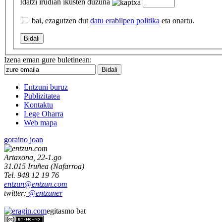
Idatzi irudian ikusten duzuna
bai, ezagutzen dut
datu erabilpen politika
eta onartu.
Izena eman gure buletinean:
Entzuni buruz
Publizitatea
Kontaktu
Lege Oharra
Web mapa
goraino joan
Artaxona, 22-1.go
31.015
Iruñea
(
Nafarroa
)
Tel.
948 12 19 76
entzun@entzun.com
twitter:
@entzuner
egitasmo bat