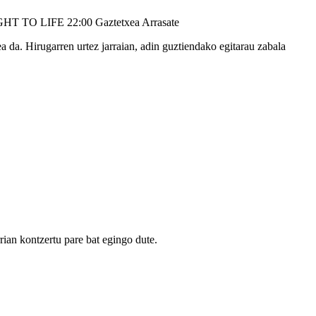
HT TO LIFE
22:00
Gaztetxea
Arrasate
 da. Hirugarren urtez jarraian, adin guztiendako egitarau zabala
ian kontzertu pare bat egingo dute.