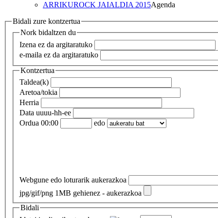
ARRIKUROCK JAIALDIA 2015
Agenda
Bidali zure kontzertua
Nork bidaltzen du
Izena
ez da argitaratuko
e-maila
ez da argitaratuko
Kontzertua
Taldea(k)
Aretoa/tokia
Herria
Data
uuuu-hh-ee
Ordua
00:00
edo
Webgune edo loturarik
aukerazkoa
jpg/gif/png 1MB gehienez - aukerazkoa
Bidali