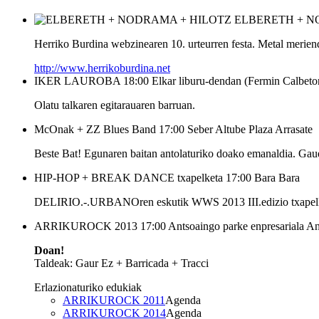
ELBERETH + N
Herriko Burdina webzinearen 10. urteurren festa. Metal merien
http://www.herrikoburdina.net
IKER LAUROBA
18:00
Elkar liburu-dendan (Fermin Calbeto
Olatu talkaren egitarauaren barruan.
McOnak + ZZ Blues Band
17:00
Seber Altube Plaza
Arrasate
Beste Bat! Egunaren baitan antolaturiko doako emanaldia. Gaue
HIP-HOP + BREAK DANCE txapelketa
17:00
Bara
Bara
DELIRIO.-.URBANOren eskutik WWS 2013 III.edizio txapelketa 
ARRIKUROCK 2013
17:00
Antsoaingo parke enpresariala
An
Doan!
Taldeak: Gaur Ez + Barricada + Tracci
Erlazionaturiko edukiak
ARRIKUROCK 2011
Agenda
ARRIKUROCK 2014
Agenda