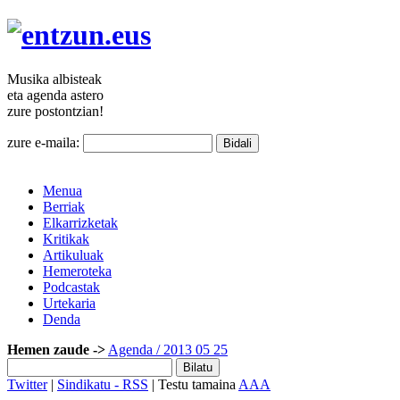
Musika
albisteak
eta agenda
astero
zure
postontzian!
zure e-maila:
Menua
Berriak
Elkarrizketak
Kritikak
Artikuluak
Hemeroteka
Podcastak
Urtekaria
Denda
Hemen zaude ->
Agenda
/ 2013 05 25
Twitter
|
Sindikatu - RSS
| Testu tamaina
A
A
A