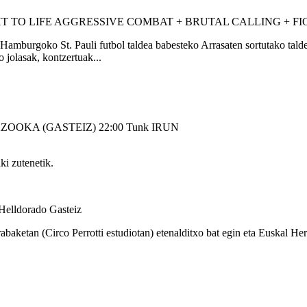
AGGRESSIVE COMBAT + BRUTAL CALLING + FIG
Hamburgoko St. Pauli futbol taldea babesteko Arrasaten sortutako taldea
o jolasak, kontzertuak...
AZOOKA (GASTEIZ)
22:00
Tunk
IRUN
ki zutenetik.
Helldorado
Gasteiz
etan (Circo Perrotti estudiotan) etenalditxo bat egin eta Euskal Herr