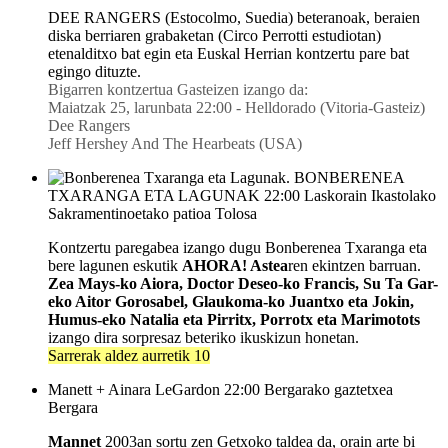
DEE RANGERS (Estocolmo, Suedia) beteranoak, beraien
diska berriaren grabaketan (Circo Perrotti estudiotan)
etenalditxo bat egin eta Euskal Herrian kontzertu pare bat
egingo dituzte.
Bigarren kontzertua Gasteizen izango da:
Maiatzak 25, larunbata 22:00 - Helldorado (Vitoria-Gasteiz)
Dee Rangers
Jeff Hershey And The Hearbeats (USA)
BONBERENEA
TXARANGA ETA LAGUNAK
22:00
Laskorain Ikastolako
Sakramentinoetako patioa
Tolosa
Kontzertu paregabea izango dugu Bonberenea Txaranga eta
bere lagunen eskutik
AHORA! Astea
ren ekintzen barruan.
Zea Mays-ko Aiora, Doctor Deseo-ko Francis, Su Ta Gar-
eko Aitor Gorosabel, Glaukoma-ko Juantxo eta Jokin,
Humus-eko Natalia eta Pirritx, Porrotx eta Marimotots
izango dira sorpresaz beteriko ikuskizun honetan.
Sarrerak aldez aurretik 10
Manett + Ainara LeGardon
22:00
Bergarako gaztetxea
Bergara
Mannet
2003an sortu zen Getxoko taldea da, orain arte bi