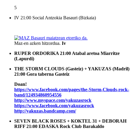
5
IV
21:00
Social Antzokia
Basauri (Bizkaia)
Maz-en azken hitzordua.
Iv
RUPER ORDORIKA
21:00
Atabal aretoa
Miarritze
(Lapurdi)
THE STORM CLOUDS (Gasteiz) + YAKUZAS (Madril)
21:00
Gora taberna
Gasteiz
Doan!
https://www.facebook.com/pages/the-Storm-Clouds-rock-
band/124934860954556
http://www.myspace.com/yakuzasrock
https://www.facebook.com/yakuzasrock
http://yakuzas.bandcamp.com/
SEVEN BLACK ROSES + KOKTEL 31 + DEBORAH
RIFF
21:00
EDASKA Rock Club
Barakaldo