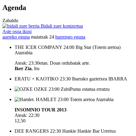
Agenda
Zabaldu
Bidali zure kontzertua
Aste osoa ikusi
aurreko eguna
maiatzak 24
hurrengo eguna
THE ICER COMPANY
24:00
Big Star (Totem aretoa)
Atarrabia
Ateak: 23:30etan. Doan ordubatak arte.
Iker Zia
, Iru
ERATU + KAOTIKO
23:30
Ibarrako gaztetxea
IBARRA
OZKE
23:00
ZubiPunta ostatua
erratzu
HAMLET
23:00
Totem aretoa
Atarrabia
INSOMNIO TOUR 2013
Ateak: 22:30
12,50
DEE RANGERS
22:30
Hankie Hankie Bar
Urretxu