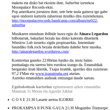
maketa eta disko bat ekoiztu dute,
Suburbia
izenekoa
Moonpalace Records-ekin.
Pop amerikarra jorratzen dute, urte bete taula gainera igo gabe
egon ondoren kartzela zaharrean itzuliko dira zuzenekotara.
http://moonpalacerecords.bandcamp.com/album/mr022-
suburbia
Musikaren munduan ibilbide luzea egin du
Ainara Legardon
bilbotarrak, bakarlari bezala lau disko kaleratu dituelarik
Winslow Lab izeneko zigilu propioarekin. Intentsitate
haundiko folk.rock bezala deskribatu daiteke bere musika.
http://ainaralegardon.wordpress.com/
Kontzertua gaueko 22:00etan hasiko da, inoiz baino
puntualago eta sarrera hiru eurokoa izango da. Emanaldiak
bergarako irrati libretik, Txapa irratitik, igorriko dira zuzenean
97,2 FMan eta
www.txapairratia.org
atarian.
Aurreko emanaldien audioak entzungai daude sarean.
Egubakoitzak kartzelan
egitasmoaren azken emanaldia:
Maiatzak 31 Morau eta Aguxtin Alkhat
G O S E
21:30
Lasarte aretoa
IGORRE
PROKAMPSA II PUNK GAUA
21:30
Mogambo
Trintxerpe