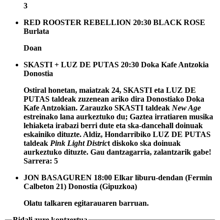
3
RED ROOSTER REBELLION
20:30
BLACK ROSE
Burlata
Doan
SKASTI + LUZ DE PUTAS
20:30
Doka Kafe Antzokia
Donostia
Ostiral honetan, maiatzak 24, SKASTI eta LUZ DE
PUTAS taldeak zuzenean ariko dira Donostiako Doka
Kafe Antzokian. Zarauzko SKASTI taldeak
New Age
estreinako lana aurkeztuko du; Gaztea irratiaren musika
lehiaketa irabazi berri dute eta ska-dancehall doinuak
eskainiko dituzte. Aldiz, Hondarribiko LUZ DE PUTAS
taldeak
Pink Light Distric
t diskoko ska doinuak
aurkeztuko dituzte. Gau dantzagarria, zalantzarik gabe!
Sarrera: 5
JON BASAGUREN
18:00
Elkar liburu-dendan (Fermin
Calbeton 21)
Donostia (Gipuzkoa)
Olatu talkaren egitarauaren barruan.
Bidali zure kontzertua