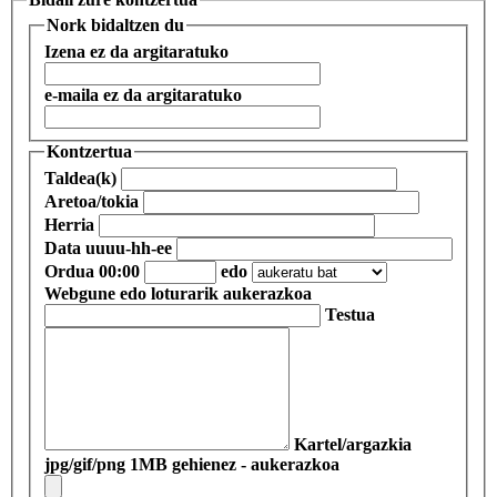
Nork bidaltzen du
Izena
ez da argitaratuko
e-maila
ez da argitaratuko
Kontzertua
Taldea(k)
Aretoa/tokia
Herria
Data
uuuu-hh-ee
Ordua
00:00
edo
Webgune edo loturarik
aukerazkoa
Testua
Kartel/argazkia
jpg/gif/png 1MB gehienez - aukerazkoa