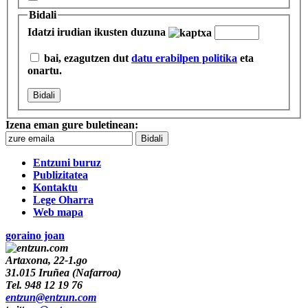
Bidali
Idatzi irudian ikusten duzuna
bai, ezagutzen dut
datu erabilpen politika
eta
onartu.
Izena eman gure buletinean:
Entzuni buruz
Publizitatea
Kontaktu
Lege Oharra
Web mapa
goraino joan
Artaxona, 22-1.go
31.015
Iruñea
(
Nafarroa
)
Tel.
948 12 19 76
entzun@entzun.com