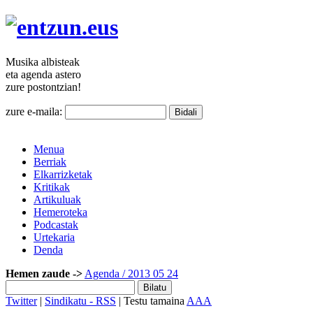
Musika
albisteak
eta agenda
astero
zure
postontzian!
zure e-maila:
Menua
Berriak
Elkarrizketak
Kritikak
Artikuluak
Hemeroteka
Podcastak
Urtekaria
Denda
Hemen zaude ->
Agenda
/ 2013 05 24
Twitter
|
Sindikatu - RSS
| Testu tamaina
A
A
A