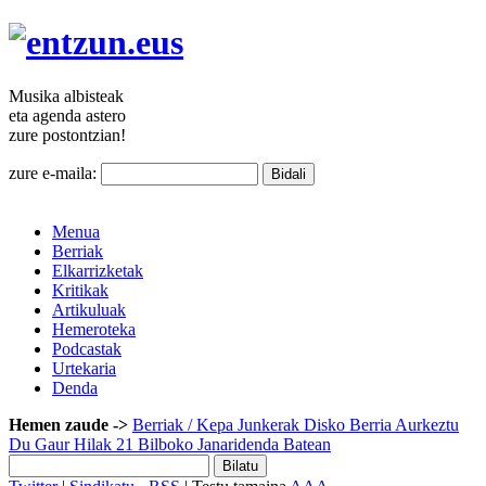
Musika
albisteak
eta agenda
astero
zure
postontzian!
zure e-maila:
Menua
Berriak
Elkarrizketak
Kritikak
Artikuluak
Hemeroteka
Podcastak
Urtekaria
Denda
Hemen zaude ->
Berriak
/ Kepa Junkerak Disko Berria Aurkeztu
Du Gaur Hilak 21 Bilboko Janaridenda Batean