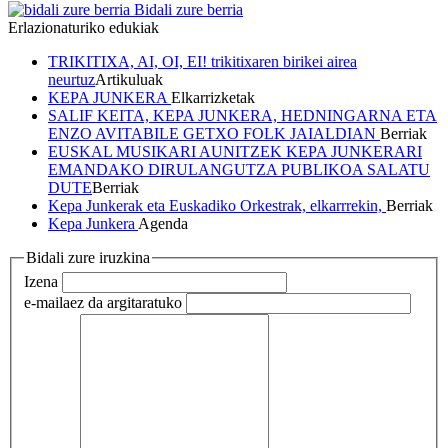
Bidali zure berria
Erlazionaturiko edukiak
TRIKITIXA, AI, OI, EI! trikitixaren birikei airea
neurtuz
Artikuluak
KEPA JUNKERA
Elkarrizketak
SALIF KEITA, KEPA JUNKERA, HEDNINGARNA ETA
ENZO AVITABILE GETXO FOLK JAIALDIAN
Berriak
EUSKAL MUSIKARI AUNITZEK KEPA JUNKERARI
EMANDAKO DIRULANGUTZA PUBLIKOA SALATU
DUTE
Berriak
Kepa Junkerak eta Euskadiko Orkestrak, elkarrrekin,
Berriak
Kepa Junkera
Agenda
Bidali zure iruzkina
Izena
e-maila
ez da argitaratuko