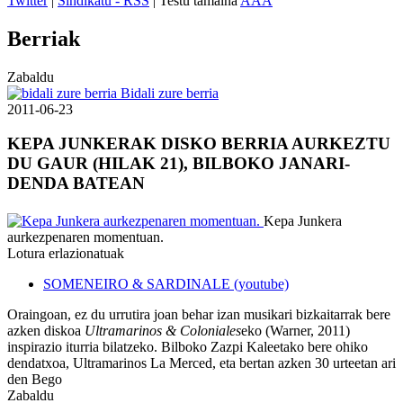
Twitter
|
Sindikatu - RSS
| Testu tamaina
A
A
A
Berriak
Zabaldu
Bidali zure berria
2011-06-23
KEPA JUNKERAK DISKO BERRIA AURKEZTU
DU GAUR (HILAK 21), BILBOKO JANARI-
DENDA BATEAN
Kepa Junkera
aurkezpenaren momentuan.
Lotura erlazionatuak
SOMENEIRO & SARDINALE (youtube)
Oraingoan, ez du urrutira joan behar izan musikari bizkaitarrak bere
azken diskoa
Ultramarinos & Coloniales
eko (Warner, 2011)
inspirazio iturria bilatzeko. Bilboko Zazpi Kaleetako bere ohiko
dendatxoa, Ultramarinos La Merced, eta bertan azken 30 urteetan ari
den Bego
Zabaldu