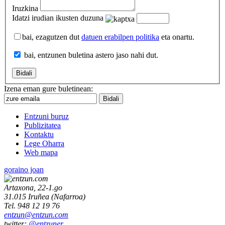
Iruzkina
Idatzi irudian ikusten duzuna
bai, ezagutzen dut
datuen erabilpen politika
eta onartu.
bai, entzunen buletina astero jaso nahi dut.
Izena eman gure buletinean:
Entzuni buruz
Publizitatea
Kontaktu
Lege Oharra
Web mapa
goraino joan
Artaxona, 22-1.go
31.015
Iruñea
(
Nafarroa
)
Tel.
948 12 19 76
entzun@entzun.com
twitter:
@entzuner