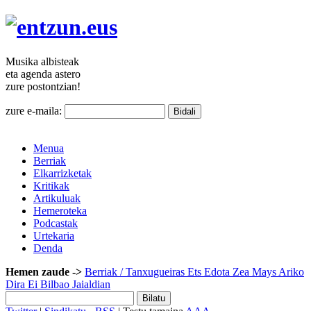
Musika
albisteak
eta agenda
astero
zure
postontzian!
zure e-maila:
Menua
Berriak
Elkarrizketak
Kritikak
Artikuluak
Hemeroteka
Podcastak
Urtekaria
Denda
Hemen zaude ->
Berriak
/ Tanxugueiras Ets Edota Zea Mays Ariko
Dira Ei Bilbao Jaialdian