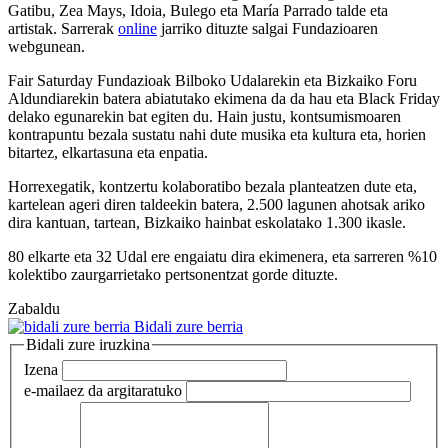
Gatibu, Zea Mays, Idoia, Bulego eta María Parrado talde eta
artistak. Sarrerak
online
jarriko dituzte salgai Fundazioaren
webgunean.
Fair Saturday Fundazioak Bilboko Udalarekin eta Bizkaiko Foru
Aldundiarekin batera abiatutako ekimena da da hau eta Black Friday
delako egunarekin bat egiten du. Hain justu, kontsumismoaren
kontrapuntu bezala sustatu nahi dute musika eta kultura eta, horien
bitartez, elkartasuna eta enpatia.
Horrexegatik, kontzertu kolaboratibo bezala planteatzen dute eta,
kartelean ageri diren taldeekin batera, 2.500 lagunen ahotsak ariko
dira kantuan, tartean, Bizkaiko hainbat eskolatako 1.300 ikasle.
80 elkarte eta 32 Udal ere engaiatu dira ekimenera, eta sarreren %10
kolektibo zaurgarrietako pertsonentzat gorde dituzte.
Zabaldu
Bidali zure berria
Bidali zure iruzkina
Izena
e-maila
ez da argitaratuko