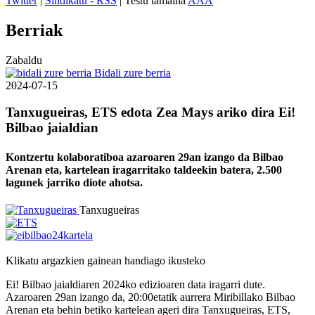
Twitter
|
Sindikatu - RSS
| Testu tamaina
A
A
A
Berriak
Zabaldu
Bidali zure berria
2024-07-15
Tanxugueiras, ETS edota Zea Mays ariko dira Ei!
Bilbao jaialdian
Kontzertu kolaboratiboa azaroaren 29an izango da Bilbao
Arenan eta, kartelean iragarritako taldeekin batera, 2.500
lagunek jarriko diote ahotsa.
Tanxugueiras
Klikatu argazkien gainean handiago ikusteko
Ei! Bilbao jaialdiaren 2024ko edizioaren data iragarri dute.
Azaroaren 29an izango da, 20:00etatik aurrera Miribillako Bilbao
Arenan eta behin betiko kartelean ageri dira Tanxugueiras, ETS,