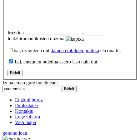
Iruzkina
Idatzi irudian ikusten duzuna
bai, ezagutzen dut
datuen erabilpen politika
eta onartu.
bai, entzunen buletina astero jaso nahi dut.
Izena eman gure buletinean:
Entzuni buruz
Publizitatea
Kontaktu
Lege Oharra
Web mapa
goraino joan