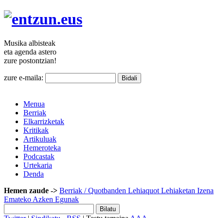
Musika
albisteak
eta agenda
astero
zure
postontzian!
zure e-maila:
Menua
Berriak
Elkarrizketak
Kritikak
Artikuluak
Hemeroteka
Podcastak
Urtekaria
Denda
Hemen zaude ->
Berriak
/ Quotbanden Lehiaquot Lehiaketan Izena
Emateko Azken Egunak