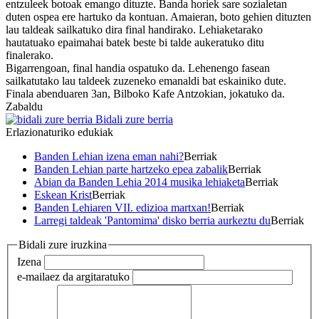
entzuleek botoak emango dituzte. Banda horiek sare sozialetan
duten ospea ere hartuko da kontuan. Amaieran, boto gehien dituzten
lau taldeak sailkatuko dira final handirako. Lehiaketarako
hautatuako epaimahai batek beste bi talde aukeratuko ditu
finalerako.
Bigarrengoan, final handia ospatuko da. Lehenengo fasean
sailkatutako lau taldeek zuzeneko emanaldi bat eskainiko dute.
Finala abenduaren 3an, Bilboko Kafe Antzokian, jokatuko da.
Zabaldu
Bidali zure berria
Erlazionaturiko edukiak
Banden Lehian izena eman nahi?
Berriak
Banden Lehian parte hartzeko epea zabalik
Berriak
Abian da Banden Lehia 2014 musika lehiaketa
Berriak
Eskean Krist
Berriak
Banden Lehiaren VII. edizioa martxan!
Berriak
Larregi taldeak 'Pantomima' disko berria aurkeztu du
Berriak
Bidali zure iruzkina
Izena
e-maila
ez da argitaratuko