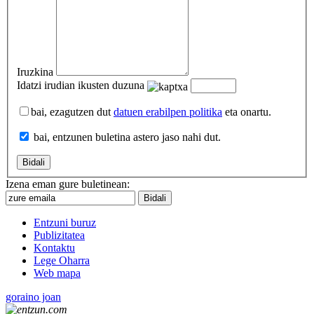
Iruzkina
Idatzi irudian ikusten duzuna
bai, ezagutzen dut
datuen erabilpen politika
eta onartu.
bai, entzunen buletina astero jaso nahi dut.
Izena eman gure buletinean:
Entzuni buruz
Publizitatea
Kontaktu
Lege Oharra
Web mapa
goraino joan