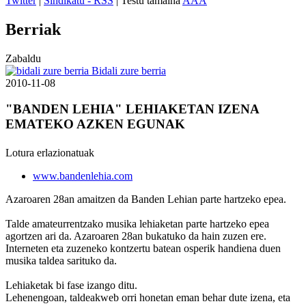
Twitter
|
Sindikatu - RSS
| Testu tamaina
A
A
A
Berriak
Zabaldu
Bidali zure berria
2010-11-08
"BANDEN LEHIA" LEHIAKETAN IZENA
EMATEKO AZKEN EGUNAK
Lotura erlazionatuak
www.bandenlehia.com
Azaroaren 28an amaitzen da Banden Lehian parte hartzeko epea.
Talde amateurrentzako musika lehiaketan parte hartzeko epea
agortzen ari da. Azaroaren 28an bukatuko da hain zuzen ere.
Interneten eta zuzeneko kontzertu batean osperik handiena duen
musika taldea sarituko da.
Lehiaketak bi fase izango ditu.
Lehenengoan, taldeakweb orri honetan eman behar dute izena, eta