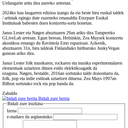
Urdangarin aritu dira aurreko urteetan.
2024ko hau laugarren edizioa izango da eta beste hiru euskal taldek
/ artistak egingo dute zuzeneko emanaldia Etxepare Euskal
Institutuak babesten duen kontzertu-sorta honetan.
Janus Lester eta Nøgen abuztuaren 29an ariko dira Tampereko
GLiveLab aretoan. Egun berean, Helsinkin, Zea Maysek kontzertu
akustikoa emango du Ravintola Emo espazioan. Azkenik,
abuztuaren 31n, hiru taldeak Finlandiako hiriburuko JunkyVegan
gunean ariko dira.
Janus Lester folk musikaren, rockaren eta musika esperimentalaren
elementuak uztartzen dituen estilo eklektikoagatik da
ezaguna. Nøgen, bestalde, 2016an sortutako talde donostiarra da,
folk, pop eta indie estiloak uztartzen dituena. Zea Mays 1997an
Bilbon sortutako rock eta pop banda da.
Zabaldu
Bidali zure berria
Bidali zure iruzkina
Izena
e-maila
ez da argitaratuko