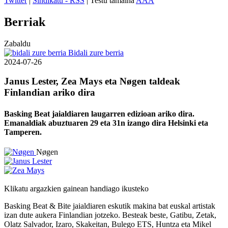
Twitter
|
Sindikatu - RSS
| Testu tamaina
A
A
A
Berriak
Zabaldu
Bidali zure berria
2024-07-26
Janus Lester, Zea Mays eta Nøgen taldeak
Finlandian ariko dira
Basking Beat jaialdiaren laugarren edizioan ariko dira.
Emanaldiak abuztuaren 29 eta 31n izango dira Helsinki eta
Tamperen.
Nøgen
Klikatu argazkien gainean handiago ikusteko
Basking Beat & Bite jaialdiaren eskutik makina bat euskal artistak
izan dute aukera Finlandian jotzeko. Besteak beste, Gatibu, Zetak,
Olatz Salvador, Izaro, Skakeitan, Bulego ETS, Huntza eta Mikel