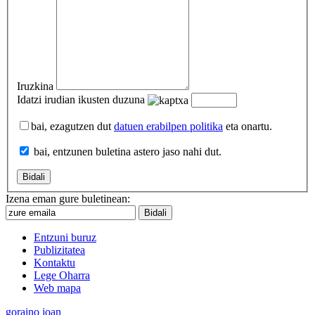
Iruzkina
Idatzi irudian ikusten duzuna
bai, ezagutzen dut
datuen erabilpen politika
eta onartu.
bai, entzunen buletina astero jaso nahi dut.
Izena eman gure buletinean:
Entzuni buruz
Publizitatea
Kontaktu
Lege Oharra
Web mapa
goraino joan