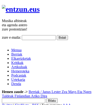
Musika
albisteak
eta agenda
astero
zure
postontzian!
zure e-maila:
Menua
Berriak
Elkarrizketak
Kritikak
Artikuluak
Hemeroteka
Podcastak
Urtekaria
Denda
Hemen zaude ->
Berriak
/ Janus Lester Zea Mays Eta Ngen
Taldeak Finlandian Ariko Dira