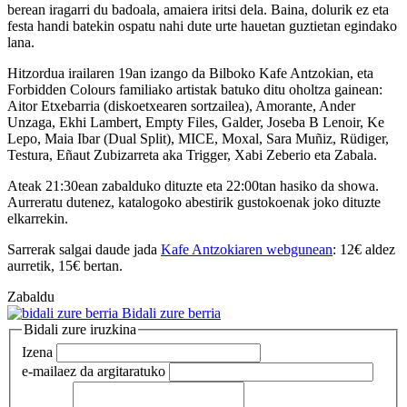
berean iragarri du badoala, amaiera iritsi dela. Baina, dolurik ez eta
festa handi batekin ospatu nahi dute urte hauetan guztietan egindako
lana.
Hitzordua irailaren 19an izango da Bilboko Kafe Antzokian, eta
Forbidden Colours familiako artistak batuko ditu oholtza gainean:
Aitor Etxebarria (diskoetxearen sortzailea), Amorante, Ander
Unzaga, Ekhi Lambert, Empty Files, Galder, Joseba B Lenoir, Ke
Lepo, Maia Ibar (Dual Split), MICE, Moxal, Sara Muñiz, Rüdiger,
Testura, Eñaut Zubizarreta aka Trigger, Xabi Zeberio eta Zabala.
Ateak 21:30ean zabalduko dituzte eta 22:00tan hasiko da showa.
Aurreratu dutenez, katalogoko abestirik gustokoenak joko dituzte
elkarrekin.
Sarrerak salgai daude jada
Kafe Antzokiaren webgunean
: 12€ aldez
aurretik, 15€ bertan.
Zabaldu
Bidali zure berria
Bidali zure iruzkina
Izena
e-maila
ez da argitaratuko