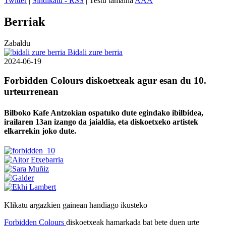
Twitter
|
Sindikatu - RSS
| Testu tamaina
A
A
A
Berriak
Zabaldu
Bidali zure berria
2024-06-19
Forbidden Colours diskoetxeak agur esan du 10.
urteurrenean
Bilboko Kafe Antzokian ospatuko dute egindako ibilbidea,
irailaren 13an izango da jaialdia, eta diskoetxeko artistek
elkarrekin joko dute.
Klikatu argazkien gainean handiago ikusteko
Forbidden Colours
diskoetxeak hamarkada bat bete duen urte