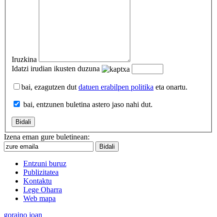
Iruzkina
Idatzi irudian ikusten duzuna
bai, ezagutzen dut
datuen erabilpen politika
eta onartu.
bai, entzunen buletina astero jaso nahi dut.
Izena eman gure buletinean:
Entzuni buruz
Publizitatea
Kontaktu
Lege Oharra
Web mapa
goraino joan