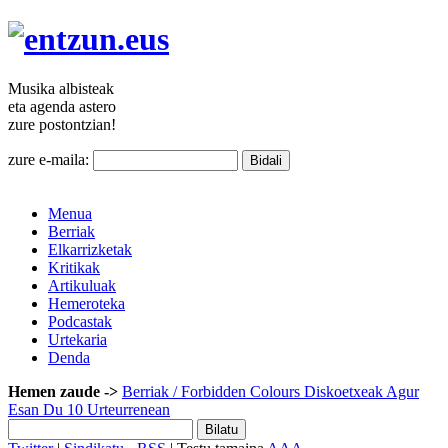
Musika
albisteak
eta agenda
astero
zure
postontzian!
zure e-maila:
Menua
Berriak
Elkarrizketak
Kritikak
Artikuluak
Hemeroteka
Podcastak
Urtekaria
Denda
Hemen zaude ->
Berriak
/ Forbidden Colours Diskoetxeak Agur
Esan Du 10 Urteurrenean