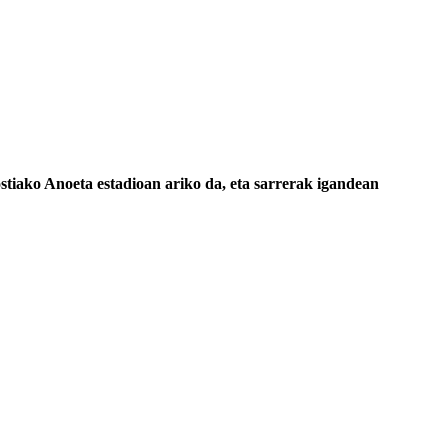
tiako Anoeta estadioan ariko da, eta sarrerak igandean