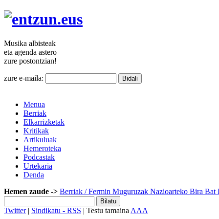
Musika
albisteak
eta agenda
astero
zure
postontzian!
zure e-maila:
Menua
Berriak
Elkarrizketak
Kritikak
Artikuluak
Hemeroteka
Podcastak
Urtekaria
Denda
Hemen zaude ->
Berriak
/ Fermin Muguruzak Nazioarteko Bira Bat 
Twitter
|
Sindikatu - RSS
| Testu tamaina
A
A
A