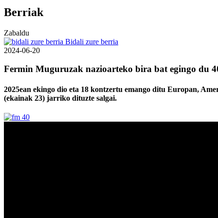
Berriak
Zabaldu
Bidali zure berria
2024-06-20
Fermin Muguruzak nazioarteko bira bat egingo du 40
2025ean ekingo dio eta 18 kontzertu emango ditu Europan, Ameri
(ekainak 23) jarriko dituzte salgai.