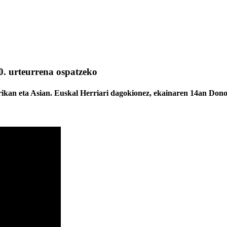
. urteurrena ospatzeko
kan eta Asian. Euskal Herriari dagokionez, ekainaren 14an Donos