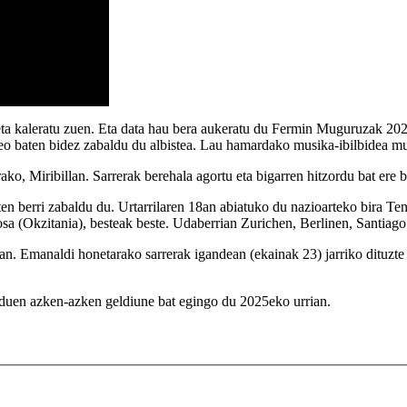
ta kaleratu zuen. Eta data hau bera aukeratu du Fermin Muguruzak 2025
bideo baten bidez zabaldu du albistea. Lau hamardako musika-ibilbidea
ko, Miribillan. Sarrerak berehala agortu eta bigarren hitzordu bat ere 
n berri zabaldu du. Urtarrilaren 18an abiatuko du nazioarteko bira Tener
osa (Okzitania), besteak beste. Udaberrian Zurichen, Berlinen, Santia
n. Emanaldi honetarako sarrerak igandean (ekainak 23) jarriko dituzte
 duen azken-azken geldiune bat egingo du 2025eko urrian.