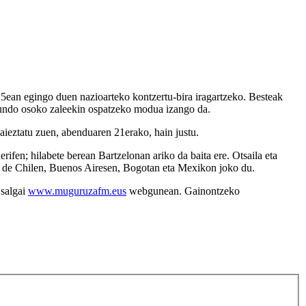
ean egingo duen nazioarteko kontzertu-bira iragartzeko. Besteak
 mundo osoko zaleekin ospatzeko modua izango da.
baieztatu zuen, abenduaren 21erako, hain justu.
ifen; hilabete berean Bartzelonan ariko da baita ere. Otsaila eta
go de Chilen, Buenos Airesen, Bogotan eta Mexikon joko du.
 salgai
www.muguruzafm.eus
webgunean. Gainontzeko