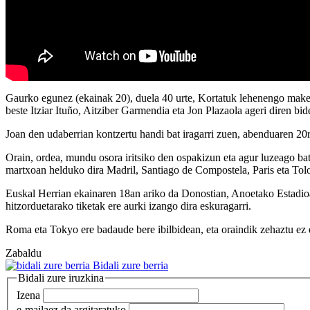
Gaurko egunez (ekainak 20), duela 40 urte, Kortatuk lehenengo make
beste Itziar Ituño, Aitziber Garmendia eta Jon Plazaola ageri diren 
Joan den udaberrian kontzertu handi bat iragarri zuen, abenduaren 20ra
Orain, ordea, mundu osora iritsiko den ospakizun eta agur luzeago bate
martxoan helduko dira Madril, Santiago de Compostela, Paris eta Tol
Euskal Herrian ekainaren 18an ariko da Donostian, Anoetako Estadioa
hitzorduetarako tiketak ere aurki izango dira eskuragarri.
Roma eta Tokyo ere badaude bere ibilbidean, eta oraindik zehaztu ez
Zabaldu
Bidali zure berria
Bidali zure iruzkina
Izena
e-maila
ez da argitaratuko