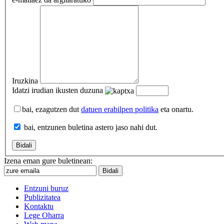
Iruzkina
Idatzi irudian ikusten duzuna
bai, ezagutzen dut
datuen erabilpen politika
eta onartu.
bai, entzunen buletina astero jaso nahi dut.
Izena eman gure buletinean:
Entzuni buruz
Publizitatea
Kontaktu
Lege Oharra