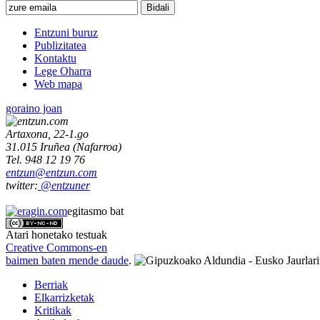
Entzuni buruz
Publizitatea
Kontaktu
Lege Oharra
Web mapa
goraino joan
Artaxona, 22-1.go
31.015
Iruñea
(
Nafarroa
)
Tel.
948 12 19 76
entzun@entzun.com
twitter:
@entzuner
egitasmo bat
Atari honetako testuak
Creative Commons-en
baimen baten mende daude
.
Berriak
Elkarrizketak
Kritikak