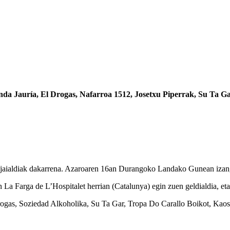
Jauría, El Drogas, Nafarroa 1512, Josetxu Piperrak, Su Ta Gar e
 jaialdiak dakarrena. Azaroaren 16an Durangoko Landako Gunean izango
n La Farga de L’Hospitalet herrian (Catalunya) egin zuen geldialdia, eta
l Drogas, Soziedad Alkoholika, Su Ta Gar, Tropa Do Carallo Boikot, Kao