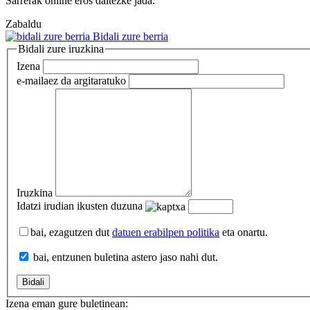
Sarrerak online eros daitezke jada.
Zabaldu
Bidali zure berria
Bidali zure iruzkina
Izena
e-maila
ez da argitaratuko
Iruzkina
Idatzi irudian ikusten duzuna
bai, ezagutzen dut
datuen erabilpen politika
eta onartu.
bai, entzunen buletina astero jaso nahi dut.
Izena eman gure buletinean: