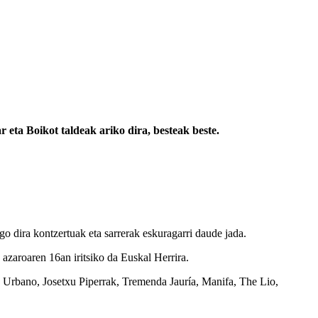
ta Boikot taldeak ariko dira, besteak beste.
 dira kontzertuak eta sarrerak eskuragarri daude jada.
 azaroaren 16an iritsiko da Euskal Herrira.
s Urbano, Josetxu Piperrak, Tremenda Jauría, Manifa, The Lio,