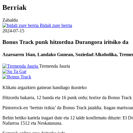
Berriak
Zabaldu
Bidali zure berria
2024-07-15
Bonus Track punk hitzordua Durangora iritsiko da
Azaroaren 16an, Landako Gunean, Soziedad Alkoholika, Tremenda 
Tremenda Jauria
Klikatu argazkien gainean handiago ikusteko
Hitzordu bakarra, 12 banda eta 16 punk ordu; horixe da Bonus Track
Pintorrock-en ‘bertsio txikia’ da Bonus Track jaialdia. Iragan martxoa
Behin betiko kartela iragari dute eta 12 talde konfirmatu dituzte: E
Nafarroa 1512 eta Neskatasuna.