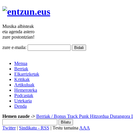
Musika
albisteak
eta agenda
astero
zure
postontzian!
zure e-maila:
Menua
Berriak
Elkarrizketak
Kritikak
Artikuluak
Hemeroteka
Podcastak
Urtekaria
Denda
Hemen zaude ->
Berriak
/ Bonus Track Punk Hitzordua Durangora Ir
Twitter
|
Sindikatu - RSS
| Testu tamaina
A
A
A