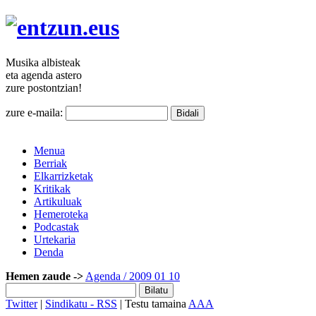
Musika
albisteak
eta agenda
astero
zure
postontzian!
zure e-maila:
Menua
Berriak
Elkarrizketak
Kritikak
Artikuluak
Hemeroteka
Podcastak
Urtekaria
Denda
Hemen zaude ->
Agenda
/ 2009 01 10
Twitter
|
Sindikatu - RSS
| Testu tamaina
A
A
A