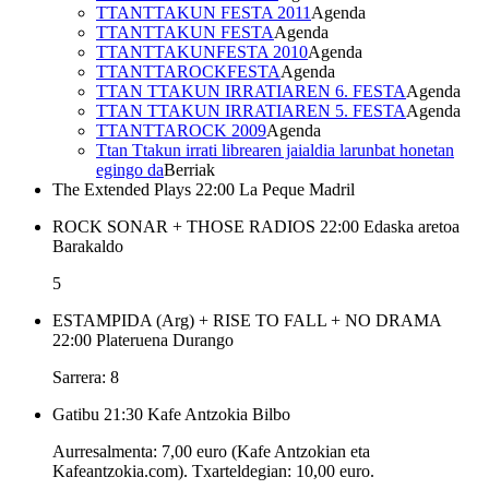
TTANTTAKUN FESTA 2011
Agenda
TTANTTAKUN FESTA
Agenda
TTANTTAKUNFESTA 2010
Agenda
TTANTTAROCKFESTA
Agenda
TTAN TTAKUN IRRATIAREN 6. FESTA
Agenda
TTAN TTAKUN IRRATIAREN 5. FESTA
Agenda
TTANTTAROCK 2009
Agenda
Ttan Ttakun irrati librearen jaialdia larunbat honetan
egingo da
Berriak
The Extended Plays
22:00
La Peque
Madril
ROCK SONAR + THOSE RADIOS
22:00
Edaska aretoa
Barakaldo
5
ESTAMPIDA (Arg) + RISE TO FALL + NO DRAMA
22:00
Plateruena
Durango
Sarrera: 8
Gatibu
21:30
Kafe Antzokia
Bilbo
Aurresalmenta: 7,00 euro (Kafe Antzokian eta
Kafeantzokia.com). Txarteldegian: 10,00 euro.