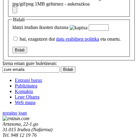
jpg/gif/png 1MB gehienez - aukerazkoa
Bidali
Idatzi irudian ikusten duzuna
bai, ezagutzen dut
datu erabilpen politika
eta onartu.
Izena eman gure buletinean:
Entzuni buruz
Publizitatea
Kontaktu
Lege Oharra
Web mapa
goraino joan
Artaxona, 22-1.go
31.015
Iruñea
(
Nafarroa
)
Tel.
948 12 19 76