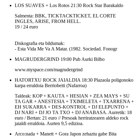
LOS SUAVES + Los Rotos
21:30
Rock Star
Barakaldo
Salmenta: BBK, TICKTACKTICKET, EL CORTE
INGLES, ARISE, FROM HELL.
19 / 24 euro
Diskografia eta bildumak:
- Esta Vida Me Va A Matar. (1982. Sociedad. Fonogr
MAGRUDERGRIND
19:00
Pub Aurki
Bilbo
www.myspace.com/magrudergrind
HATORTXU ROCK JAIALDIA
18:30
Plazaola poligonoko
karpa erraldoia
Berriobeiti (Nafarroa)
Taldeak: KOP + KAUTA + HESIAN + ZEA MAYS + SU
TA GAR + ANESTESIA + TXIMELETA + TXARRENA +
EH SUKARRA + DES-KONTROL + DJ ELEPUNTO +
DJ NARI + DJ JO TA TXO + DJ ANABASA. Aurretik: 18
euro / Bertan: 21 euro // Presoak herriratzearen aldeko rock
jaialdi erraldoia. Aurten 9,5 edizioa.
Arco:nada + Manett + Gora Japon
zehaztu gabe
Bita