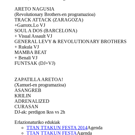
ARETO NAGUSIA
(Revolutionary Brothers-en programazioa)
TRACK ATTACK (ZARAGOZA)
+Garrotx.Lo VJ
SOUL A DOS (BARCELONA)
+ Visual Assault VJ
GENERAL LEVY & REVOLUTIONARY BROTHERS
+ Rukula VJ
MAMBA BEAT
+ Benali VJ
FUNTSAK (DJ+VJ)
ZAPATILLA ARETOA!
(Xamuel-en programazioa)
ASANGREB
KRILIN
ADRENALIZED
CURASAN
DJ-ak: perdigon lkss vs 2h
Erlazionaturiko edukiak
TTAN TTAKUN FESTA 2014
Agenda
TTAN TTAKUN FESTA
Agenda