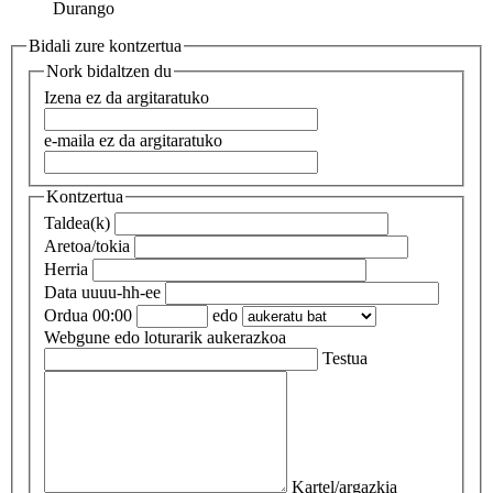
Durango
Bidali zure kontzertua
Nork bidaltzen du
Izena
ez da argitaratuko
e-maila
ez da argitaratuko
Kontzertua
Taldea(k)
Aretoa/tokia
Herria
Data
uuuu-hh-ee
Ordua
00:00
edo
Webgune edo loturarik
aukerazkoa
Testua
Kartel/argazkia