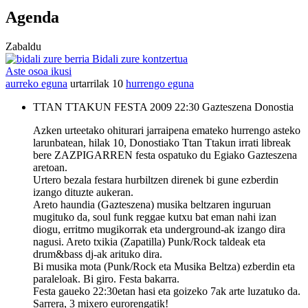
Agenda
Zabaldu
Bidali zure kontzertua
Aste osoa ikusi
aurreko eguna
urtarrilak 10
hurrengo eguna
TTAN TTAKUN FESTA 2009
22:30
Gazteszena
Donostia
Azken urteetako ohiturari jarraipena emateko hurrengo asteko
larunbatean, hilak 10, Donostiako Ttan Ttakun irrati libreak
bere ZAZPIGARREN festa ospatuko du Egiako Gazteszena
aretoan.
Urtero bezala festara hurbiltzen direnek bi gune ezberdin
izango dituzte aukeran.
Areto haundia (Gazteszena) musika beltzaren inguruan
mugituko da, soul funk reggae kutxu bat eman nahi izan
diogu, erritmo mugikorrak eta underground-ak izango dira
nagusi. Areto txikia (Zapatilla) Punk/Rock taldeak eta
drum&bass dj-ak arituko dira.
Bi musika mota (Punk/Rock eta Musika Beltza) ezberdin eta
paraleloak. Bi giro. Festa bakarra.
Festa gaueko 22:30etan hasi eta goizeko 7ak arte luzatuko da.
Sarrera, 3 mixero eurorengatik!