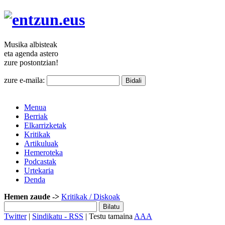
Musika
albisteak
eta agenda
astero
zure
postontzian!
zure e-maila:
Menua
Berriak
Elkarrizketak
Kritikak
Artikuluak
Hemeroteka
Podcastak
Urtekaria
Denda
Hemen zaude ->
Kritikak
/ Diskoak
Twitter
|
Sindikatu - RSS
| Testu tamaina
A
A
A