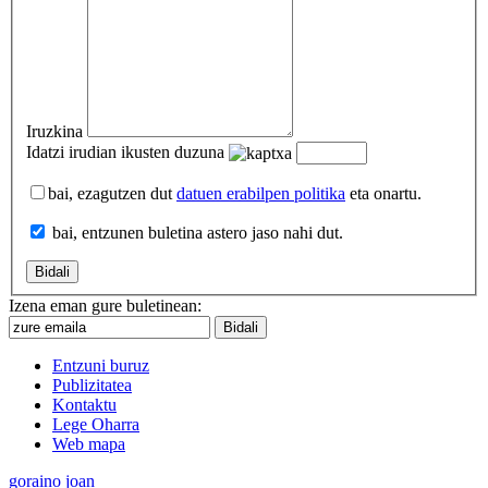
Iruzkina
Idatzi irudian ikusten duzuna
bai, ezagutzen dut
datuen erabilpen politika
eta onartu.
bai, entzunen buletina astero jaso nahi dut.
Izena eman gure buletinean:
Entzuni buruz
Publizitatea
Kontaktu
Lege Oharra
Web mapa
goraino joan