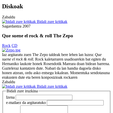
Diskoak
Zabaldu
Bidali zure kritikak
Sagardantza
2007
Que suene el rock & roll
The Zepo
Rock
CD
Iaz argitaratu zuen The Zepo taldeak bere lehen lan luzea:
Que
suene el rock & roll
. Rock kaletarraren usadioarekin bat egiten du
Hernaniko laukote honek Rosendotik Mareara doan bidean barrena.
Gazteleraz kantatzen dute. Nabari da lan handia dagoela disko
honen atzean, ordu asko entsegu lokalean. Momentuka sendotasuna
erakusten dute eta beren konposizioak rockaren
Zabaldu
Bidali zure kritikak
Bidali zure iruzkina
Izena
e-maila
ez da argitaratuko