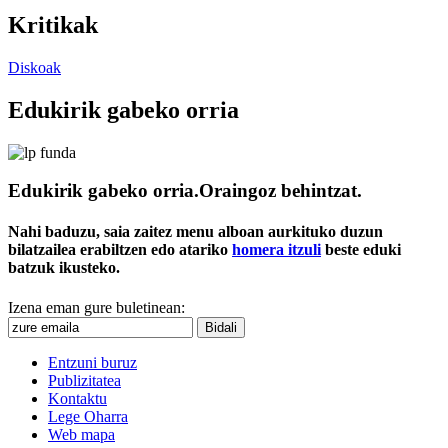
Kritikak
Diskoak
Edukirik gabeko orria
Edukirik gabeko orria.
Oraingoz behintzat.
Nahi baduzu, saia zaitez menu alboan aurkituko duzun
bilatzailea erabiltzen edo atariko
homera itzuli
beste eduki
batzuk ikusteko.
Izena eman gure buletinean:
Entzuni buruz
Publizitatea
Kontaktu
Lege Oharra
Web mapa