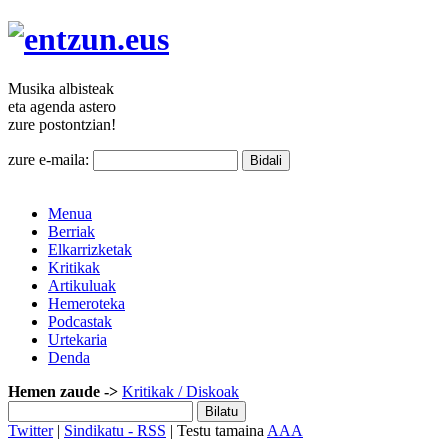
Musika
albisteak
eta agenda
astero
zure
postontzian!
zure e-maila:
Menua
Berriak
Elkarrizketak
Kritikak
Artikuluak
Hemeroteka
Podcastak
Urtekaria
Denda
Hemen zaude ->
Kritikak
/ Diskoak
Twitter
|
Sindikatu - RSS
| Testu tamaina
A
A
A