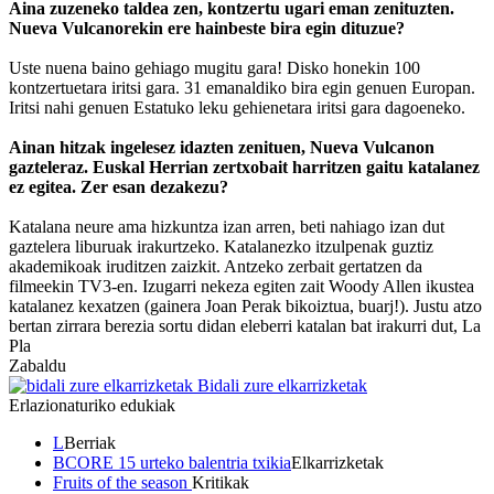
Aina zuzeneko taldea zen, kontzertu ugari eman zenituzten.
Nueva Vulcanorekin ere hainbeste bira egin dituzue?
Uste nuena baino gehiago mugitu gara! Disko honekin 100
kontzertuetara iritsi gara. 31 emanaldiko bira egin genuen Europan.
Iritsi nahi genuen Estatuko leku gehienetara iritsi gara dagoeneko.
Ainan hitzak ingelesez idazten zenituen, Nueva Vulcanon
gazteleraz. Euskal Herrian zertxobait harritzen gaitu katalanez
ez egitea. Zer esan dezakezu?
Katalana neure ama hizkuntza izan arren, beti nahiago izan dut
gaztelera liburuak irakurtzeko. Katalanezko itzulpenak guztiz
akademikoak iruditzen zaizkit. Antzeko zerbait gertatzen da
filmeekin TV3-en. Izugarri nekeza egiten zait Woody Allen ikustea
katalanez kexatzen (gainera Joan Perak bikoiztua, buarj!). Justu atzo
bertan zirrara berezia sortu didan eleberri katalan bat irakurri dut, La
Pla
Zabaldu
Bidali zure elkarrizketak
Erlazionaturiko edukiak
L
Berriak
BCORE 15 urteko balentria txikia
Elkarrizketak
Fruits of the season
Kritikak