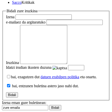
Sacco
Kritikak
Bidali zure iruzkina
Izena
e-maila
ez da argitaratuko
Iruzkina
Idatzi irudian ikusten duzuna
bai, ezagutzen dut
datuen erabilpen politika
eta onartu.
bai, entzunen buletina astero jaso nahi dut.
Izena eman gure buletinean: